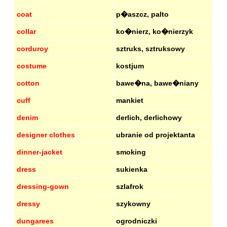
coat
p�aszcz, palto
collar
ko�nierz, ko�nierzyk
corduroy
sztruks, sztruksowy
costume
kostjum
cotton
bawe�na, bawe�niany
cuff
mankiet
denim
derlich, derlichowy
designer clothes
ubranie od projektanta
dinner-jacket
smoking
dress
sukienka
dressing-gown
szlafrok
dressy
szykowny
dungarees
ogrodniczki