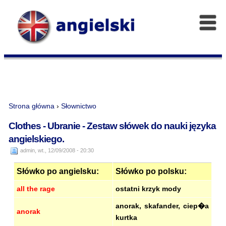
Strona główna
›
Słownictwo
Clothes - Ubranie - Zestaw słówek do nauki języka
angielskiego.
admin, wt., 12/09/2008 - 20:30
Słówko po angielsku:
Słówko po polsku:
all the rage
ostatni krzyk mody
anorak, skafander, ciep�a
anorak
kurtka