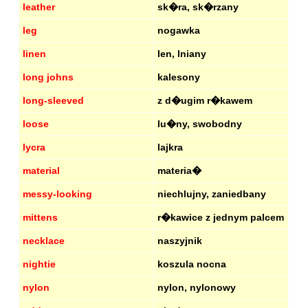
leather
sk�ra, sk�rzany
leg
nogawka
linen
len, lniany
long johns
kalesony
long-sleeved
z d�ugim r�kawem
loose
lu�ny, swobodny
lycra
lajkra
material
materia�
messy-looking
niechlujny, zaniedbany
mittens
r�kawice z jednym palcem
necklace
naszyjnik
nightie
koszula nocna
nylon
nylon, nylonowy