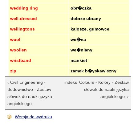
wedding ring
obr�czka
well-dressed
dobrze ubrany
wellingtons
kalosze, gumowce
wool
we�na
woollen
we�niany
wristband
mankiet
zip
zamek b�yskawiczny
‹ Civil Engineering -
indeks
Colours - Kolory - Zestaw
Budownictwo - Zestaw
słówek do nauki języka
słówek do nauki języka
angielskiego. ›
angielskiego.
Wersja do wydruku