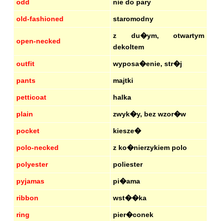
odd
nie do pary
old-fashioned
staromodny
z du�ym, otwartym
open-necked
dekoltem
outfit
wyposa�enie, str�j
pants
majtki
petticoat
halka
plain
zwyk�y, bez wzor�w
pocket
kiesze�
polo-necked
z ko�nierzykiem polo
polyester
poliester
pyjamas
pi�ama
ribbon
wst��ka
ring
pier�conek