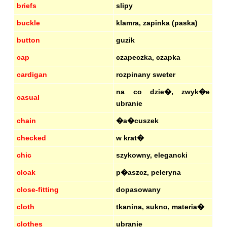
briefs
slipy
buckle
klamra, zapinka (paska)
button
guzik
cap
czapeczka, czapka
cardigan
rozpinany sweter
na co dzie�, zwyk�e
casual
ubranie
chain
�a�cuszek
checked
w krat�
chic
szykowny, elegancki
cloak
p�aszcz, peleryna
close-fitting
dopasowany
cloth
tkanina, sukno, materia�
clothes
ubranie