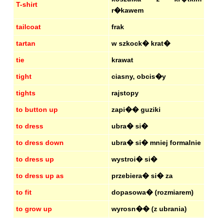
T-shirt
r�kawem
tailcoat
frak
tartan
w szkock� krat�
tie
krawat
tight
ciasny, obcis�y
tights
rajstopy
to button up
zapi�� guziki
to dress
ubra� si�
to dress down
ubra� si� mniej formalnie
to dress up
wystroi� si�
to dress up as
przebiera� si� za
to fit
dopasowa� (rozmiarem)
to grow up
wyrosn�� (z ubrania)