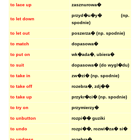
to lace up
zasznurowa�
przyd�u�y� (np.
to let down
spodnie)
to let out
poszerza� (np. spodnie)
to match
dopasowa�
to put on
wk�ada�, ubiera�
to suit
dopasowa� (do wygl�du)
to take in
zw�zi� (np. spodnie)
to take off
rozebra�, zdj��
to take up
przykr�ci� (np. spodnie)
to try on
przymierzy�
to unbutton
rozpi�� guziki
to undo
rozpi��, rozwi�za� si�
to undress
rozebra�