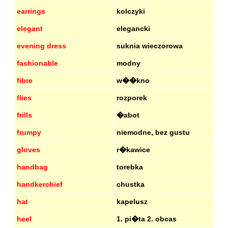
earrings
kolczyki
elegant
elegancki
evening dress
suknia wieczorowa
fashionable
modny
fibre
w��kno
flies
rozporek
frills
�abot
frumpy
niemodne, bez gustu
gloves
r�kawice
handbag
torebka
handkerchief
chustka
hat
kapelusz
heel
1. pi�ta 2. obcas