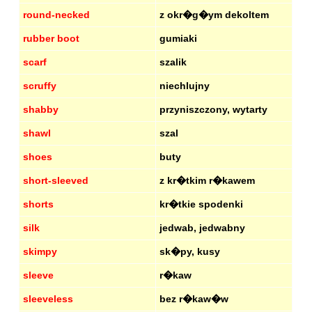
round-necked
z okr�g�ym dekoltem
rubber boot
gumiaki
scarf
szalik
scruffy
niechlujny
shabby
przyniszczony, wytarty
shawl
szal
shoes
buty
short-sleeved
z kr�tkim r�kawem
shorts
kr�tkie spodenki
silk
jedwab, jedwabny
skimpy
sk�py, kusy
sleeve
r�kaw
sleeveless
bez r�kaw�w