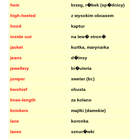
hem
brzeg, r�bek (sp�dnicy)
high-heeled
z wysokim obcasem
hood
kaptur
inside out
na lew� stron�
jacket
kurtka, marynarka
jeans
d�insy
jewellery
bi�uteria
jumper
sweter (br.)
kerchief
chusta
knee-length
za kolano
knickers
majtki (damskie)
lace
koronka
laces
sznur�wki