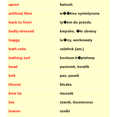
apron
fartuch
artificial fibre
w��kno syntetyczne
back to front
ty�em do przodu
badly-dressed
kiepsko, �le ubrany
baggy
lu�ny, workowaty
bath-robe
szlafrok (am.)
bathing suit
kostium k�pielowy
bead
paciorek, koralik
belt
pas, pasek
blouse
bluzka
bow tie
muszek
bra
stanik, biustonosz
braces
szelki