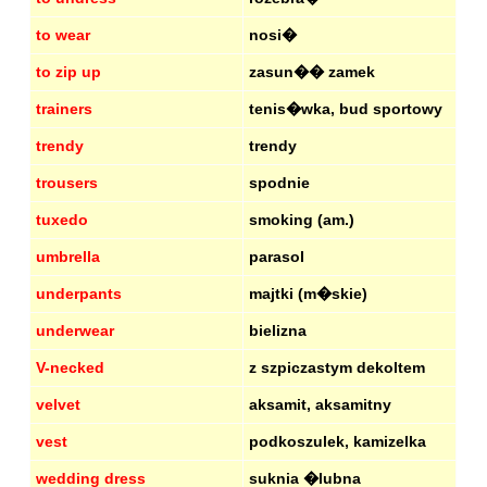
to wear
nosi�
to zip up
zasun�� zamek
trainers
tenis�wka, bud sportowy
trendy
trendy
trousers
spodnie
tuxedo
smoking (am.)
umbrella
parasol
underpants
majtki (m�skie)
underwear
bielizna
V-necked
z szpiczastym dekoltem
velvet
aksamit, aksamitny
vest
podkoszulek, kamizelka
wedding dress
suknia �lubna