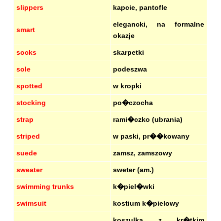
slippers
kapcie, pantofle
elegancki, na formalne
smart
okazje
socks
skarpetki
sole
podeszwa
spotted
w kropki
stocking
po�czocha
strap
rami�czko (ubrania)
striped
w paski, pr��kowany
suede
zamsz, zamszowy
sweater
sweter (am.)
swimming trunks
k�piel�wki
swimsuit
kostium k�pielowy
koszulka z kr�tkim