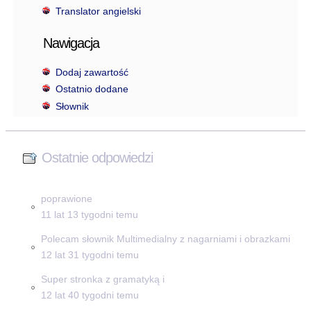
Translator angielski
Nawigacja
Dodaj zawartość
Ostatnio dodane
Słownik
Ostatnie odpowiedzi
poprawione
11 lat 13 tygodni temu
Polecam słownik Multimedialny z nagarniami i obrazkami
12 lat 31 tygodni temu
Super stronka z gramatyką i
12 lat 40 tygodni temu