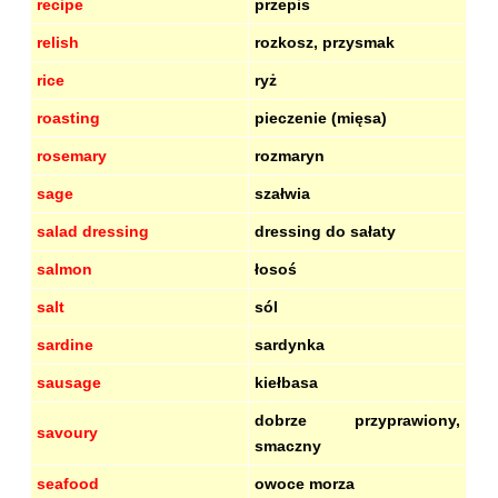
recipe
przepis
relish
rozkosz, przysmak
rice
ryż
roasting
pieczenie (mięsa)
rosemary
rozmaryn
sage
szałwia
salad dressing
dressing do sałaty
salmon
łosoś
salt
sól
sardine
sardynka
sausage
kiełbasa
dobrze przyprawiony,
savoury
smaczny
seafood
owoce morza