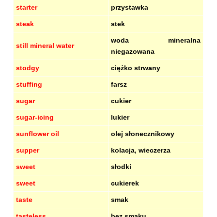
starter
przystawka
steak
stek
woda mineralna
still mineral water
niegazowana
stodgy
ciężko strwany
stuffing
farsz
sugar
cukier
sugar-icing
lukier
sunflower oil
olej słonecznikowy
supper
kolacja, wieczerza
sweet
słodki
sweet
cukierek
taste
smak
tasteless
bez smaku