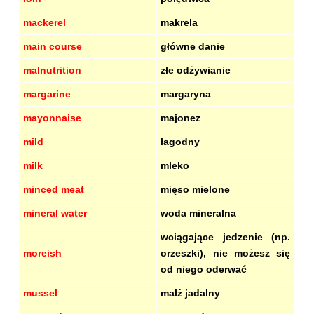
mackerel
makrela
main course
główne danie
malnutrition
złe odżywianie
margarine
margaryna
mayonnaise
majonez
mild
łagodny
milk
mleko
minced meat
mięso mielone
mineral water
woda mineralna
wciągające jedzenie (np.
moreish
orzeszki), nie możesz się
od niego oderwać
mussel
małż jadalny