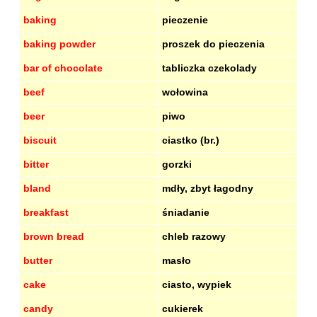
baking
pieczenie
baking powder
proszek do pieczenia
bar of chocolate
tabliczka czekolady
beef
wołowina
beer
piwo
biscuit
ciastko (br.)
bitter
gorzki
bland
mdły, zbyt łagodny
breakfast
śniadanie
brown bread
chleb razowy
butter
masło
cake
ciasto, wypiek
candy
cukierek