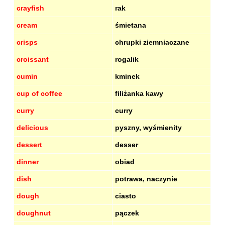
crayfish
rak
cream
śmietana
crisps
chrupki ziemniaczane
croissant
rogalik
cumin
kminek
cup of coffee
filiżanka kawy
curry
curry
delicious
pyszny, wyśmienity
dessert
desser
dinner
obiad
dish
potrawa, naczynie
dough
ciasto
doughnut
pączek