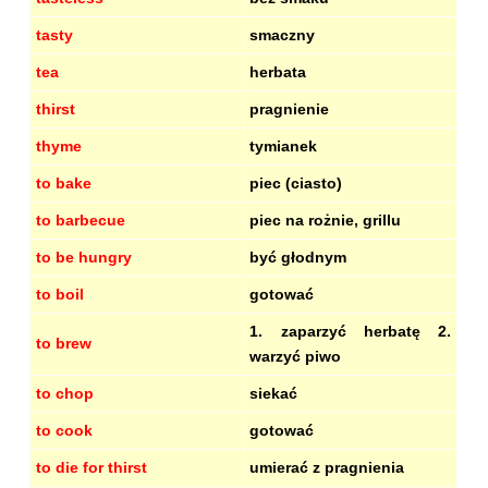
tasty
smaczny
tea
herbata
thirst
pragnienie
thyme
tymianek
to bake
piec (ciasto)
to barbecue
piec na rożnie, grillu
to be hungry
być głodnym
to boil
gotować
1. zaparzyć herbatę 2.
to brew
warzyć piwo
to chop
siekać
to cook
gotować
to die for thirst
umierać z pragnienia