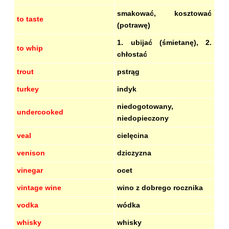
smakować, kosztować
to taste
(potrawę)
1. ubijać (śmietanę), 2.
to whip
chłostać
trout
pstrąg
turkey
indyk
niedogotowany,
undercooked
niedopieczony
veal
cielęcina
venison
dziczyzna
vinegar
ocet
vintage wine
wino z dobrego rocznika
vodka
wódka
whisky
whisky