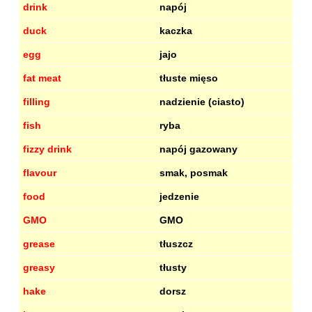
drink
napój
duck
kaczka
egg
jajo
fat meat
tłuste mięso
filling
nadzienie (ciasto)
fish
ryba
fizzy drink
napój gazowany
flavour
smak, posmak
food
jedzenie
GMO
GMO
grease
tłuszcz
greasy
tłusty
hake
dorsz