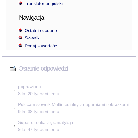
Translator angielski
Nawigacja
Ostatnio dodane
Słownik
Dodaj zawartość
Ostatnie odpowiedzi
poprawione
8 lat 20 tygodni temu
Polecam słownik Multimedialny z nagarniami i obrazkami
9 lat 38 tygodni temu
Super stronka z gramatyką i
9 lat 47 tygodni temu