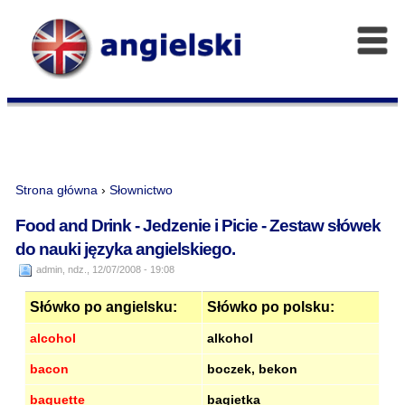
Strona główna
›
Słownictwo
Food and Drink - Jedzenie i Picie - Zestaw słówek
do nauki języka angielskiego.
admin, ndz., 12/07/2008 - 19:08
Słówko po angielsku:
Słówko po polsku:
alcohol
alkohol
bacon
boczek, bekon
baguette
bagietka