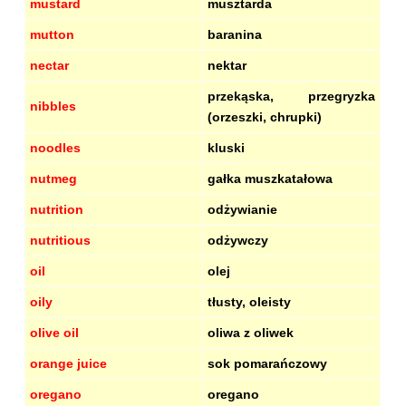
mustard
musztarda
mutton
baranina
nectar
nektar
przekąska, przegryzka
nibbles
(orzeszki, chrupki)
noodles
kluski
nutmeg
gałka muszkatałowa
nutrition
odżywianie
nutritious
odżywczy
oil
olej
oily
tłusty, oleisty
olive oil
oliwa z oliwek
orange juice
sok pomarańczowy
oregano
oregano