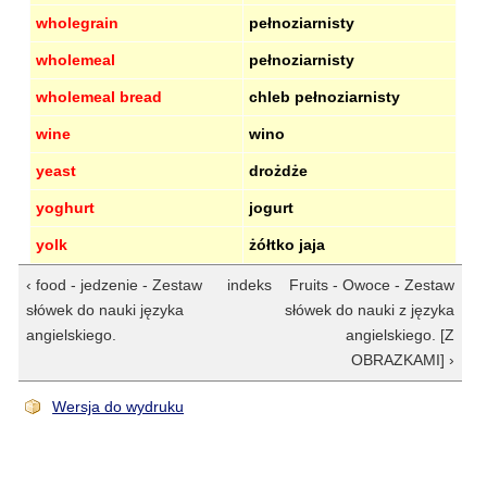
wholegrain
pełnoziarnisty
wholemeal
pełnoziarnisty
wholemeal bread
chleb pełnoziarnisty
wine
wino
yeast
drożdże
yoghurt
jogurt
yolk
żółtko jaja
‹ food - jedzenie - Zestaw
indeks
Fruits - Owoce - Zestaw
słówek do nauki języka
słówek do nauki z języka
angielskiego.
angielskiego. [Z
OBRAZKAMI] ›
Wersja do wydruku