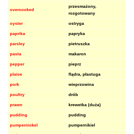
przesmażony,
overcooked
rozgotowany
oyster
ostryga
paprika
papryka
parsley
pietruszka
pasta
makaron
pepper
pieprz
plaice
flądra, płastuga
pork
wieprzowina
poultry
drób
prawn
krewetka (duża)
pudding
pudding
pumpernickel
pumpernikiel