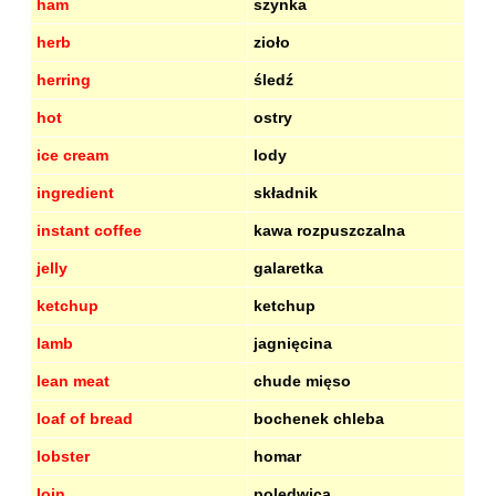
ham
szynka
herb
zioło
herring
śledź
hot
ostry
ice cream
lody
ingredient
składnik
instant coffee
kawa rozpuszczalna
jelly
galaretka
ketchup
ketchup
lamb
jagnięcina
lean meat
chude mięso
loaf of bread
bochenek chleba
lobster
homar
loin
polędwica