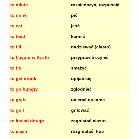
to dilute
rozcieńczyć, rozpuścić
to drink
pić
to eat
jeść
to feed
karmić
to fill
nadziewać (ciasto)
to flavour with sth
przyprawić czymś
to fry
smażyć
to get drunk
upijać się
to go hungry
zgłodnieć
to grate
ucierać na tarce
to grill
grilować
to knead dough
zagniatać ciasto
to mash
rozgniatać, tłuc