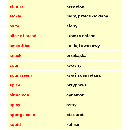
shrimp
krewetka
sickly
mdły, przecukrowany
salty
słony
slice of bread
kromka chleba
smoothies
koktajl owocowy
snack
przekąska
sour
kwaśny
sour cream
kwaśna śmietana
spice
przyprawa
cinnamon
cynamon
spicy
ostry
sponge cake
biszkopt
squid
kalmar