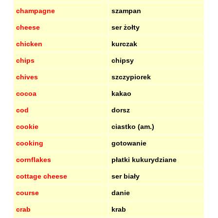
champagne
szampan
cheese
ser żołty
chicken
kurczak
chips
chipsy
chives
szczypiorek
cocoa
kakao
cod
dorsz
cookie
ciastko (am.)
cooking
gotowanie
cornflakes
płatki kukurydziane
cottage cheese
ser biały
course
danie
crab
krab