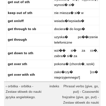
get out of sth
wynosi� si�
keep out of sth
nie miesza� si� w
get on/off
wsiada�/wysiada�
get through to sb
dociera� do kogo�
uzyska� po��czenie
get through
telefoniczne
wzi�� si� za co�,
get down to sth
zabra� si� za
get over sth
pokona� (chorob�, szok)
zako�czy� [co�
get over with sth
nieprzyjemnego!]
‹ orbitka - orbitka -
indeks
Phrasal verbs (give, go,
Zestaw słówek do nauki
put) - Czasowniki
języka angielskiego.
frejzalne (give, go, put) -
Zestaw słówek do nauki