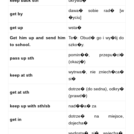
keep back sth
ukrywa�
dawa� sobie rad� [w
get by
�yciu]
get up
wsta�
Get him up and send him
Te�: Obud� go i wy�lij do
to school.
szko�y.
pomin��, przepu�ci�
pass up sth
(okazj�)
wytrwa�, nie zniech�ca�
keep at sth
si�
dotrze� (do sedna), odkry�
get at sth
(prawd�)
keep up with sth/sb
nad��a� za
dotrze� na miejsce,
get in
dojecha�
wydosta� si�, wyjecha�,