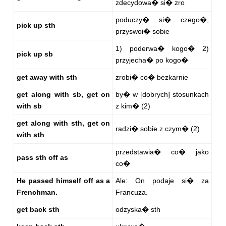
zdecydowa� si� zro
poduczy� si� czego�,
pick up sth
przyswoi� sobie
1) poderwa� kogo� 2)
pick up sb
przyjecha� po kogo�
get away with sth
zrobi� co� bezkarnie
get along with sb, get on
by� w [dobrych] stosunkach
with sb
z kim� (2)
get along with sth, get on
radzi� sobie z czym� (2)
with sth
przedstawia� co� jako
pass sth off as
co�
He passed himself off as a
Ale: On podaje si� za
Frenchman.
Francuza.
get back sth
odzyska� sth