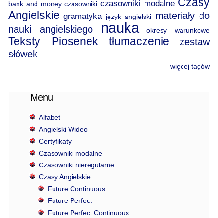
Czasy
czasowniki modalne
bank and money
czasowniki
Angielskie
materiały do
gramatyka
język angielski
nauka
nauki angielskiego
okresy warunkowe
Teksty Piosenek
tłumaczenie
zestaw
słówek
więcej tagów
Menu
Alfabet
Angielski Wideo
Certyfikaty
Czasowniki modalne
Czasowniki nieregularne
Czasy Angielskie
Future Continuous
Future Perfect
Future Perfect Continuous