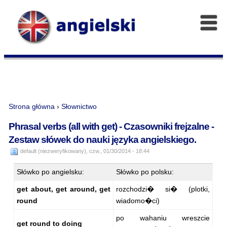
Strona główna
›
Słownictwo
Phrasal verbs (all with get) - Czasowniki frejzalne -
Zestaw słówek do nauki języka angielskiego.
default (niezweryfikowany), czw., 01/30/2014 - 18:44
Słówko po angielsku:
Słówko po polsku:
get about, get around, get
rozchodzi� si� (plotki,
round
wiadomo�ci)
po wahaniu wreszcie
get round to doing