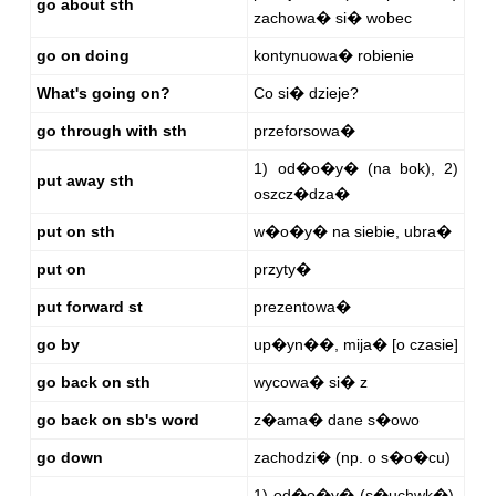
go about sth
zachowa� si� wobec
go on doing
kontynuowa� robienie
What's going on?
Co si� dzieje?
go through with sth
przeforsowa�
1) od�o�y� (na bok), 2)
put away sth
oszcz�dza�
put on sth
w�o�y� na siebie, ubra�
put on
przyty�
put forward st
prezentowa�
go by
up�yn��, mija� [o czasie]
go back on sth
wycowa� si� z
go back on sb's word
z�ama� dane s�owo
go down
zachodzi� (np. o s�o�cu)
1) od�o�y� (s�uchwk�),