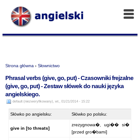
Strona główna
›
Słownictwo
Phrasal verbs (give, go, put) - Czasowniki frejzalne
(give, go, put) - Zestaw słówek do nauki języka
angielskiego.
default (niezweryfikowany), wt., 01/21/2014 - 15:22
Słówko po angielsku:
Słówko po polsku:
zrezygnowa�, ugi�� si�
give in [to threats]
[przed gro�bami]