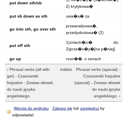
put down sth/sb
2) krytykowa�
put sb down as sth
uwa�a� za
przeanalizowa�,
go into sth, go over sth
przedyskutowa� (2)
1)zniech�ci� do,
put off sth
2)prze�o�y�[na p�niej]
go up
rosn��, o cenach
‹ Phrasal verbs (all with
indeks
Phrasal verbs (special) -
get) - Czasowniki
Czasowniki frejzalne
frejzalne - Zestaw słówek
(special) - Zestaw słówek
do nauki języka
do nauki języka
angielskiego.
angielskiego. ›
Wersja do wydruku
Zaloguj się
lub
zarejestruj
by
odpowiadać