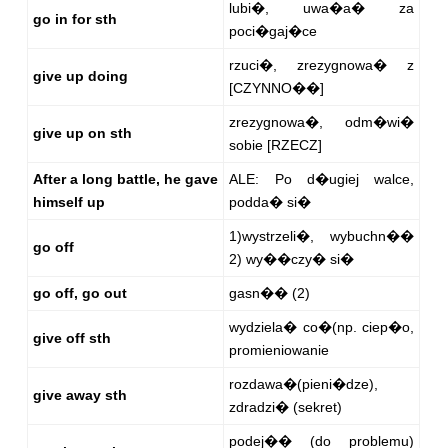
lubi�, uwa�a� za
go in for sth
poci�gaj�ce
rzuci�, zrezygnowa� z
give up doing
[CZYNNO��]
zrezygnowa�, odm�wi�
give up on sth
sobie [RZECZ]
After a long battle, he gave
ALE: Po d�ugiej walce,
himself up
podda� si�
1)wystrzeli�, wybuchn��
go off
2) wy��czy� si�
go off, go out
gasn�� (2)
wydziela� co�(np. ciep�o,
give off sth
promieniowanie
rozdawa�(pieni�dze),
give away sth
zdradzi� (sekret)
podej�� (do problemu)