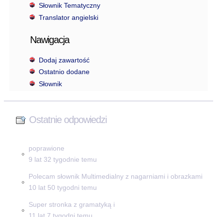
Słownik Tematyczny
Translator angielski
Nawigacja
Dodaj zawartość
Ostatnio dodane
Słownik
Ostatnie odpowiedzi
poprawione
9 lat 32 tygodnie temu
Polecam słownik Multimedialny z nagarniami i obrazkami
10 lat 50 tygodni temu
Super stronka z gramatyką i
11 lat 7 tygodni temu