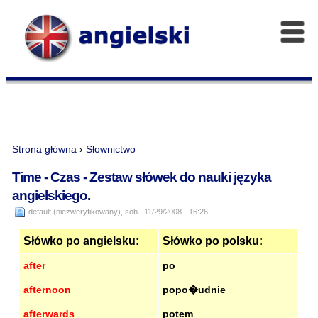
Strona główna
›
Słownictwo
Time - Czas - Zestaw słówek do nauki języka
angielskiego.
default (niezweryfikowany), sob., 11/29/2008 - 16:26
Słówko po angielsku:
Słówko po polsku:
after
po
afternoon
popo�udnie
afterwards
potem