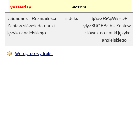
yesterday
wczoraj
‹ Sundries - Rozmaitości -
indeks
tjAoGRiApWkHDR -
Zestaw słówek do nauki
yIyzBUGEBcIb - Zestaw
języka angielskiego.
słówek do nauki języka
angielskiego. ›
Wersja do wydruku