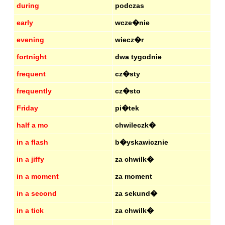
during
podczas
early
wcze�nie
evening
wiecz�r
fortnight
dwa tygodnie
frequent
cz�sty
frequently
cz�sto
Friday
pi�tek
half a mo
chwileczk�
in a flash
b�yskawicznie
in a jiffy
za chwilk�
in a moment
za moment
in a second
za sekund�
in a tick
za chwilk�