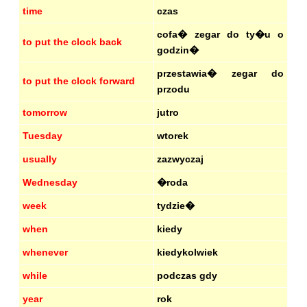
time
czas
cofa� zegar do ty�u o
to put the clock back
godzin�
przestawia� zegar do
to put the clock forward
przodu
tomorrow
jutro
Tuesday
wtorek
usually
zazwyczaj
Wednesday
�roda
week
tydzie�
when
kiedy
whenever
kiedykolwiek
while
podczas gdy
year
rok