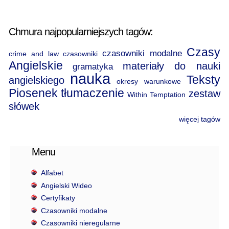
Chmura najpopularniejszych tagów:
Czasy
czasowniki modalne
crime and law
czasowniki
Angielskie
materiały do nauki
gramatyka
nauka
Teksty
angielskiego
okresy warunkowe
Piosenek
tłumaczenie
zestaw
Within Temptation
słówek
więcej tagów
Menu
Alfabet
Angielski Wideo
Certyfikaty
Czasowniki modalne
Czasowniki nieregularne