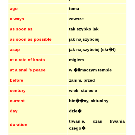
ago
temu
always
zawsze
as soon as
tak szybko jak
as soon as possible
jak najszybciej
asap
jak najszybciej (skr�t)
at a rate of knots
migiem
at a snail's peace
w �limaczym tempie
before
zanim, przed
century
wiek, stulecie
current
bie��cy, aktualny
day
dzie�
trwanie, czas trwania
duration
czego�