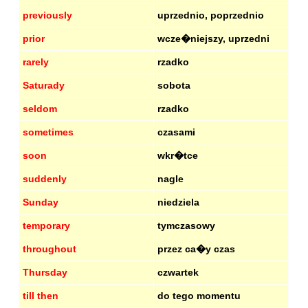
previously
uprzednio, poprzednio
prior
wcze�niejszy, uprzedni
rarely
rzadko
Saturady
sobota
seldom
rzadko
sometimes
czasami
soon
wkr�tce
suddenly
nagle
Sunday
niedziela
temporary
tymczasowy
throughout
przez ca�y czas
Thursday
czwartek
till then
do tego momentu