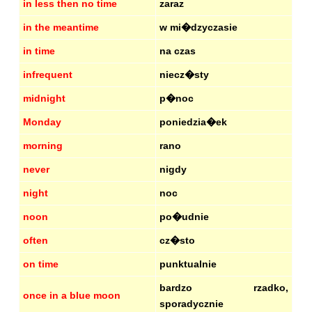
in less then no time
zaraz
in the meantime
w mi�dzyczasie
in time
na czas
infrequent
niecz�sty
midnight
p�noc
Monday
poniedzia�ek
morning
rano
never
nigdy
night
noc
noon
po�udnie
often
cz�sto
on time
punktualnie
bardzo rzadko,
once in a blue moon
sporadycznie