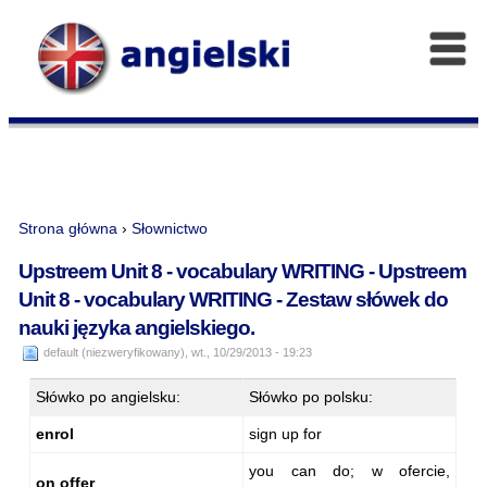
Strona główna
›
Słownictwo
Upstreem Unit 8 - vocabulary WRITING - Upstreem
Unit 8 - vocabulary WRITING - Zestaw słówek do
nauki języka angielskiego.
default (niezweryfikowany), wt., 10/29/2013 - 19:23
Słówko po angielsku:
Słówko po polsku:
enrol
sign up for
you can do; w ofercie,
on offer