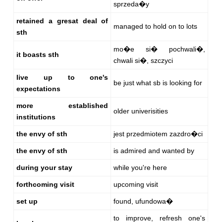
sprzeda�y
retained a gresat deal of
managed to hold on to lots
sth
mo�e si� pochwali�,
it boasts sth
chwali si�, szczyci
live up to one's
be just what sb is looking for
expectations
more established
older univerisities
institutions
the envy of sth
jest przedmiotem zazdro�ci
the envy of sth
is admired and wanted by
during your stay
while you're here
forthcoming visit
upcoming visit
set up
found, ufundowa�
to improve, refresh one's