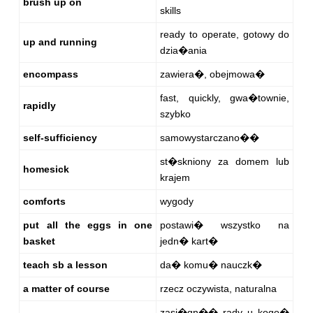
brush up on
skills
ready to operate, gotowy do
up and running
dzia�ania
encompass
zawiera�, obejmowa�
fast, quickly, gwa�townie,
rapidly
szybko
self-sufficiency
samowystarczano��
st�skniony za domem lub
homesick
krajem
comforts
wygody
put all the eggs in one
postawi� wszystko na
basket
jedn� kart�
teach sb a lesson
da� komu� nauczk�
a matter of course
rzecz oczywista, naturalna
zasi�gn�� rady u kogo�