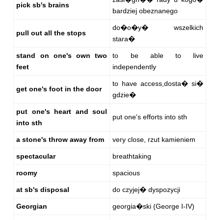
pick sb's brains
bardziej obeznanego
do�o�y� wszelkich
pull out all the stops
stara�
stand on one's own two
to be able to live
feet
independently
to have access,dosta� si�
get one's foot in the door
gdzie�
put one's heart and soul
put one's efforts into sth
into sth
a stone's throw away from
very close, rzut kamieniem
spectacular
breathtaking
roomy
spacious
at sb's disposal
do czyjej� dyspozycji
Georgian
georgia�ski (George I-IV)