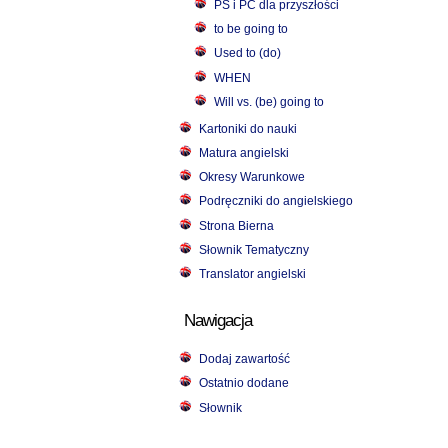
PS i PC dla przyszłości
to be going to
Used to (do)
WHEN
Will vs. (be) going to
Kartoniki do nauki
Matura angielski
Okresy Warunkowe
Podręczniki do angielskiego
Strona Bierna
Słownik Tematyczny
Translator angielski
Nawigacja
Dodaj zawartość
Ostatnio dodane
Słownik