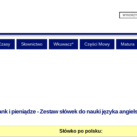
Czasy
Słownictwo
Wkuwacz*
Części Mowy
Matura
k i pieniądze - Zestaw słówek do nauki języka angiel
4
Słówko po polsku: