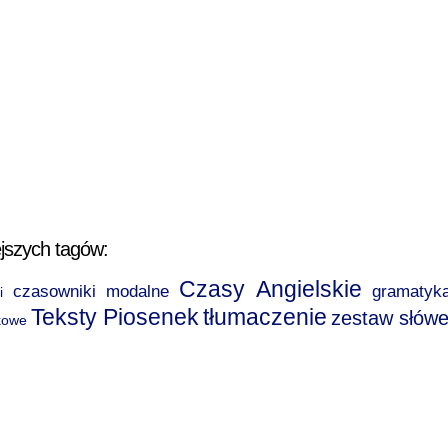
jszych tagów:
Czasy Angielskie
czasowniki modalne
gramatyk
i
Teksty Piosenek
tłumaczenie
zestaw słów
kowe