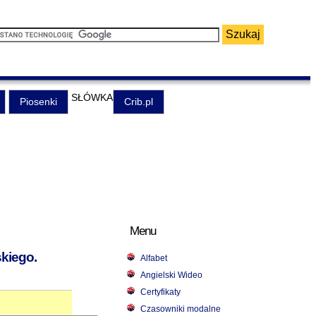
SŁÓWKA
Piosenki
Crib.pl
Menu
skiego.
Alfabet
Angielski Wideo
Certyfikaty
Czasowniki modalne