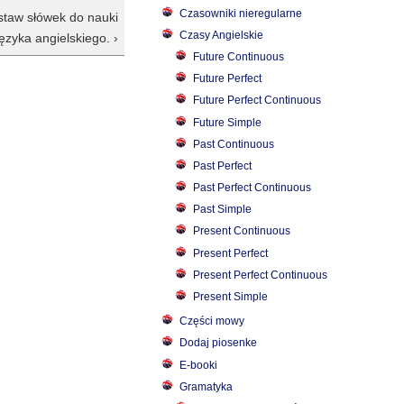
Czasowniki nieregularne
estaw słówek do nauki
Czasy Angielskie
języka angielskiego. ›
Future Continuous
Future Perfect
Future Perfect Continuous
Future Simple
Past Continuous
Past Perfect
Past Perfect Continuous
Past Simple
Present Continuous
Present Perfect
Present Perfect Continuous
Present Simple
Części mowy
Dodaj piosenke
E-booki
Gramatyka