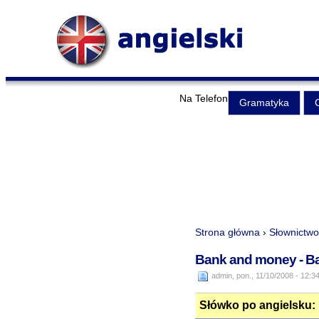
Na Telefon
Gramatyka
Strona główna
›
Słownictwo
Bank and money - Ban
admin, pon., 11/10/2008 - 12:3
Słówko po angielsku: