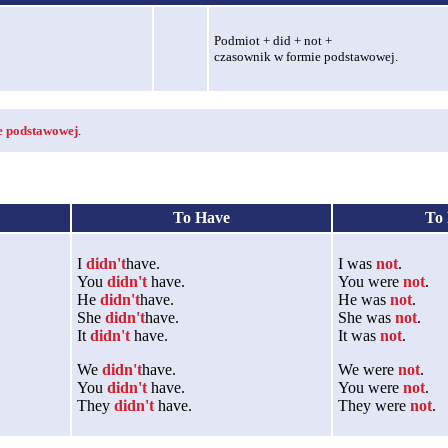
Podmiot + did + not +
czasownik w formie podstawowej.
e podstawowej
.
To Have
To
I
didn't
have.
I was
not
.
You
didn't
have.
You were
not
.
He
didn't
have.
He was
not
.
She
didn't
have.
She was
not
.
It
didn't
have.
It was
not
.
We
didn't
have.
We were
not
.
You
didn't
have.
You were
not
.
They
didn't
have.
They were
not
.