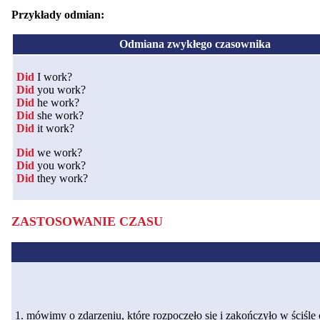
Przykłady odmian:
Odmiana zwykłego czasownika
Did
I work?
Did
you work?
Did
he work?
Did
she work?
Did
it work?
Did
we work?
Did
you work?
Did
they work?
ZASTOSOWANIE CZASU
1. mówimy o zdarzeniu, które rozpoczęło się i zakończyło w ściśl