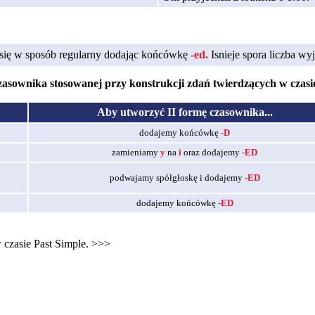
y się w sposób regularny dodając końcówkę
-ed.
Isnieje spora liczba wy
zasownika stosowanej przy konstrukcji zdań twierdzących w czasie
Aby utworzyć II formę czasownika...
dodajemy końcówkę
-D
zamieniamy
y
na
i
oraz dodajemy
-ED
podwajamy spółgłoskę i dodajemy
-ED
dodajemy końcówkę
-ED
czasie Past Simple. >>>