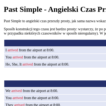
Past Simple - Angielski Czas Pr
Past Simple to angielski czas przeszły prosty, jak sama nazwa wska
Sposób konstrukcji tego czasu jest bardzo prosty: wystarczy, że po
w przypadku niektórych czasowników w sposób nieregularny). W jęz
I
arrived
from the airport at 8:00.
You
arrived
from the airport at 8:00.
He, She, It
arrived
from the airport at 8:00.
We
arrived
from the airport at 8:00.
You
arrived
from the airport at 8:00.
They
arrived
from the airport at 8:00.