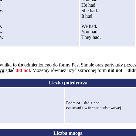
.
He had.
w.
She had.
It had.
.
We had.
w.
You had.
w.
They had.
sownika
to do
odmienionego do formy Past Simple oraz partykuły przec
wyglądać
did not
. Możemy również użyć skróconej form
did not = didn
Liczba pojedyncza
Podmiot + did + not +
czasownik w formie podstawowej.
Liczba mnoga