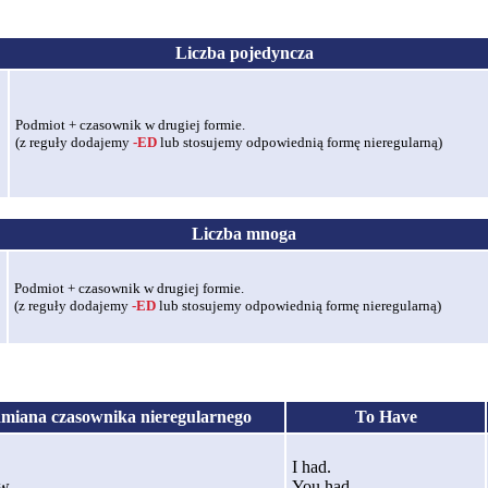
Liczba pojedyncza
Podmiot + czasownik w drugiej formie.
(z reguły dodajemy
-ED
lub stosujemy odpowiednią formę nieregularną)
Liczba mnoga
Podmiot + czasownik w drugiej formie.
(z reguły dodajemy
-ED
lub stosujemy odpowiednią formę nieregularną)
miana czasownika nieregularnego
To Have
I had.
w.
You had.