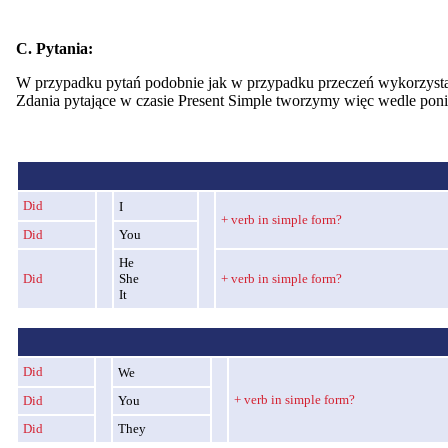
C. Pytania:
W przypadku pytań podobnie jak w przypadku przeczeń wykorzys
Zdania pytające w czasie Present Simple tworzymy więc wedle pon
Did
I
+ verb in simple form?
Did
You
He
Did
She
+ verb in simple form?
It
Did
We
+ verb in simple form?
Did
You
Did
They