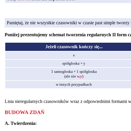
Pamiętaj, że nie wszystkie czasowniki w czasie past simple tworz
Poniżej prezentujemy schemat tworzenia regularnych II form c
Jeżeli czasownik kończy się...
e
spółgłoska + y
1 samogłoska + 1 spółgłoska
(ale nie
w,y
)
w innych przypadkach
Lista nieregularnych czasowników wraz z odpowiednimi formami w 
BUDOWA ZDAŃ
A. Twierdzenia: