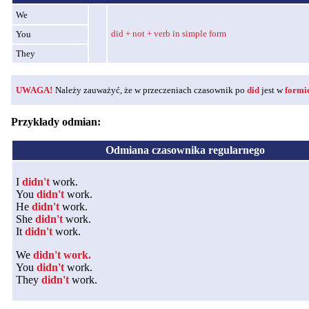
We
did + not + verb in simple form
You
They
UWAGA!
Należy zauważyć, że w przeczeniach czasownik po
did
jest w
formi
Przykłady odmian:
Odmiana czasownika regularnego
I
didn't
work.
You
didn't
work.
He
didn't
work.
She
didn't
work.
It
didn't
work.
We
didn't work.
You
didn't
work.
They
didn't
work.