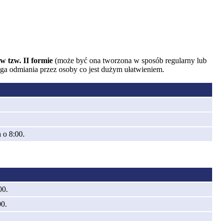
w tzw. II formie
(może być ona tworzona w sposób regularny lub
ga odmiania przez osoby co jest dużym ułatwieniem.
 o 8:00.
00.
00.