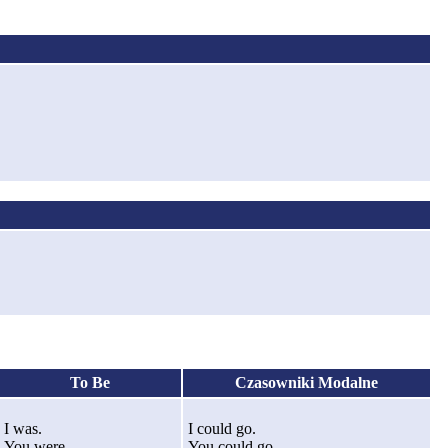
To Be
Czasowniki Modalne
I was.
I could go.
You were.
You could go.