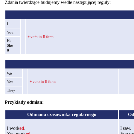
Zdania twierdzące budujemy wedle następującej reguły:
I
You
+ verb in II form
He
She
It
We
+ verb in II form
You
They
Przykłady odmian:
Odmiana czasownika regularnego
Od
I work
ed
.
I saw.
You work
ed
.
You sa