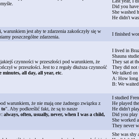
Last year, I d
omyśle.
Did you have 
She washed he
He didn't was
i, warunkiem jest aby te zdarzenia zakończyły się w
I finished wo
eniamy poszczególne zdarzenia.
I lived in Bra
Shauna studie
jakiejś czynności w przeszłości pod warunkiem, że
They sat at th
ończył w przeszłości. Jest to z reguły dłuższa czynność
They did not s
e minutes, all day, all year, etc
.
We talked on 
A: How long 
B: We waited 
I studied Fre
pod warunkiem, że nie mają one żadnego związku z
He played the
 to
". Aby podkreślić fakt, że są to nasze
He didn't play
w:
always, often, usually, never, when I was a child,
Did you play 
She worked at
They never we
She was shy a