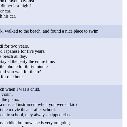
idn't travel to Korea.
dinner last night?
r car.
h his car.
rk, walked to the beach, and found a nice place to swim.
zil for two years.
d Japanese for five years.
e beach all day.
tay at the party the entire time.
the phone for thirty minutes.
did you wait for them?
for one hour.
nch when I was a child.
 violin.
 the piano.
a musical instrument when you were a kid?
 the movie theater after school.
nt to school, they always skipped class.
s a child, but now she is very outgoing.