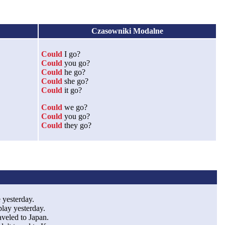
Czasowniki Modalne
Could
I go?
Could
you go?
Could
he go?
Could
she go?
Could
it go?
Could
we go?
Could
you go?
Could
they go?
 yesterday.
 play yesterday.
raveled to Japan.