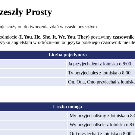
zeszły Prosty
zuje służy on do tworzenia zdań w czasie przeszłym.
 podmiocie
(I, You, He, She, It, We, You, They)
postawimy
czasownik 
yku angielskim w odróżnieniu od języka polskiego czasownik nie ule
Liczba pojedyncza
Ja przyjechałem z lotniska o 8:00.
Ty przyjechałeś z lotniska o 8:00.
On, Ona, Ono przyjechał z lotniska
Liczba mnoga
My przyjechaliśmy z lotniska o 8:
Wy przyjechaliście z lotniska o 8:
Oni przyjechali z lotniska o 8:00.