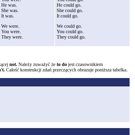
He was.
He could go.
She was.
She could go.
It was.
It could go.
We were.
We could go.
You were.
You could go.
They were.
They could go.
zącej
not.
Należy zuważyć że
to do
jest czasownikiem
't
.
Całość konstrukcji zdań przeczących obrazuje poniższa tabelka.