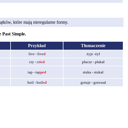
jątków, które mają nieregularne formy.
 Past Simple.
Przykład
Tłumaczenie
live - live
d
żyje -żył
cry - cr
ied
płacze - płakał
tap - tap
ped
stuka - stukał
boil - boil
ed
gotuje - gotował