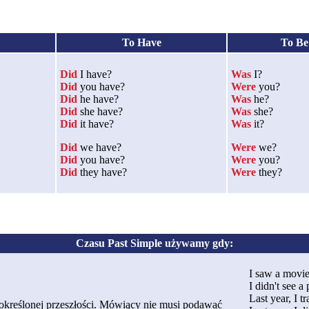
To Have
To Be
Did
I have?
Was
I?
Did
you have?
Were
you?
Did
he have?
Was
he?
Did
she have?
Was
she?
Did
it have?
Was
it?
Did
we have?
Were
we?
Did
you have?
Were
you?
Did
they have?
Were
they?
Czasu Past Simple używamy gdy:
I saw a movie
I didn't see a
Last year, I t
e określonej przeszłości. Mówiący nie musi podawać