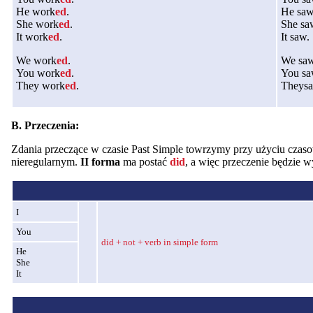
He work
ed
.
He saw
She work
ed
.
She sa
It work
ed
.
It saw.
We work
ed
.
We saw
You work
ed
.
You sa
They work
ed
.
Theysa
B. Przeczenia:
Zdania przeczące w czasie Past Simple towrzymy przy użyciu cza
nieregularnym.
II forma
ma postać
did
, a więc przeczenie będzie 
I
You
did + not + verb in simple form
He
She
It