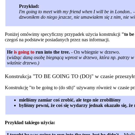
Przykład:
I'm going to meet with my friend when I will be in London..
dzwoniłem do niego jeszcze, nie umawiałem się z nim, nie wi
Poniżej omówimy specyficzny przypadek użycia konstrukcji
"to be
czegoś na podstawie posiadanych przez nas informacji.
He
is going to
run into the tree.
- On wbiegnie w drzewo.
(
widząc daną osobę biegnącą wprost w drzewo, która np. patrzy w 
właśnie drzewo.)
Konstrukcja "TO BE GOING TO (DO)" w czasie przeszył
Konstrukcję "to be going to (do sth)" używamy również w czasie pr
mieliśmy zamiar coś zrobić, ale tego nie zrobiliśmy
byliśmy pewni, że coś się wydarzy jednak okazało się, że 
Przykład takiego użycia:
I tought he was going to run into the tree, but he didn't. -
Myślał