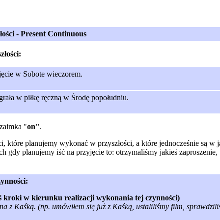
złości - Present Continuous
złości:
yjęcie w Sobote wieczorem.
 grała w piłkę ręczną w Środę popołudniu.
 zaimka "
on"
.
i, które planujemy wykonać w przyszłości, a które jednocześnie są w 
gdy planujemy iść na przyjęcie to: otrzymaliśmy jakieś zaproszenie, 
ynności:
eś kroki w kierunku realizacji wykonania tej czynności)
ina z Kaśką. (np. umówiłem się już z Kaśką, ustaliliśmy film, sprawdzil