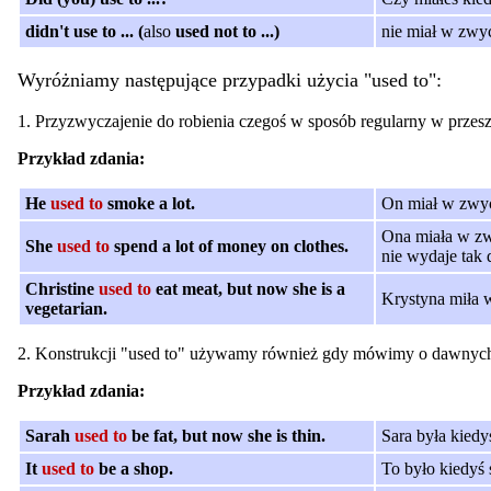
didn't use to ... (
also
used not to ...)
nie miał w zwyc
Wyróżniamy następujące przypadki użycia "used to":
1. Przyzwyczajenie do robienia czegoś w sposób regularny w przesz
Przykład zdania:
He
used to
smoke a lot.
On miał w zwycz
Ona miała w zwy
She
used to
spend a lot of money on clothes.
nie wydaje tak 
Christine
used to
eat meat, but now she is a
Krystyna miła w
vegetarian.
2. Konstrukcji "used to" używamy również gdy mówimy o dawnych fa
Przykład zdania:
Sarah
used to
be fat, but now she is thin.
Sara była kiedyś
It
used to
be a shop.
To było kiedyś 