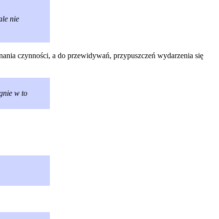
ale nie
ania czynności, a do przewidywań, przypuszczeń wydarzenia się
gnie w to