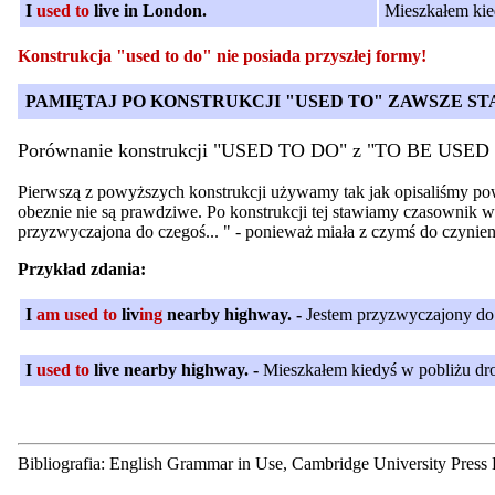
I
used to
live in London.
Mieszkałem kie
Konstrukcja "used to do" nie posiada przyszłej formy!
PAMIĘTAJ PO KONSTRUKCJI "USED TO" ZAWSZE S
Porównanie konstrukcji "USED TO DO" z "TO BE USE
Pierwszą z powyższych konstrukcji używamy tak jak opisaliśmy powy
obeznie nie są prawdziwe. Po konstrukcji tej stawiamy czasownik w b
przyzwyczajona do czegoś... " - ponieważ miała z czymś do czyni
Przykład zdania:
I
am used to
liv
ing
nearby highway. -
Jestem przyzwyczajony do m
I
used to
live nearby highway. -
Mieszkałem kiedyś w pobliżu drog
Bibliografia: English Grammar in Use, Cambridge University Press