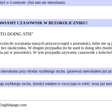
dyś w Londynie. (Już tam nie mieszkam).
TAWIAMY CZASOWNIK W BEZOKOLICZNIKU!
D TO DOING STH"
żej do wyrażania naszych przyzwyczajeń z przeszłości, które nie są j
ez okoliczniku. W drugim przypadku (to be used to doing sth) chodzi o 
enia już w przeszłości. W tym przypadki używamy czasownik z końcówk
ieszkania przy drodze szybkiego ruchu. (poniważ mieszkałem już przy 
i szybkiego ruchu. (kiedyś miałem w zwyczaju to robić, teraz już tam
 Englishpage.com