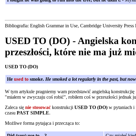
Bibliografia: English Grammar in Use, Cambridge University Press
USED TO (DO) - Angielska kons
przeszłości, które nie ma już mi
USED TO (DO)
He
used to
smoke.
He smoked a lot regularly in the past, but no
W tym artykule pragniemy wam przedstawić angielską konstrukcjię
"miałem w zwyczaju coś robić", robiłem coś w przeszłości jednak już
Zaleca się
nie stosować
konstrukcji
USED TO (DO)
w pytaniach i 
czasu
PAST SIMPLE
.
Możliwe forma pytająca i przecząca to:
Did (you) use to ...?
Czy miałeś kied