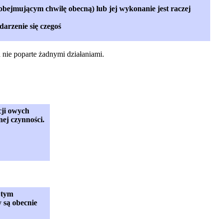
u obejmującym chwilę obecną) lub jej wykonanie jest raczej
arzenie się czegoś
 nie poparte żadnymi działaniami.
cji owych
ej czynności.
 tym
 są obecnie