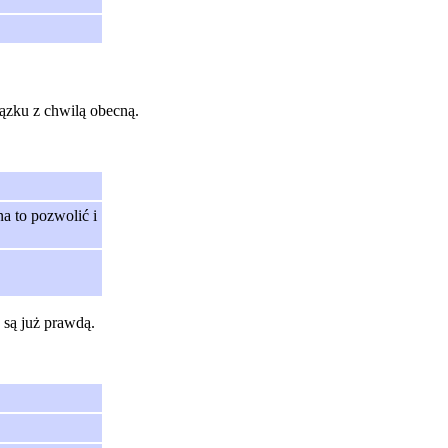
iązku z chwilą obecną.
a to pozwolić i
 są już prawdą.