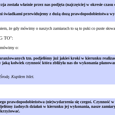
zja została właśnie przez nas podjęta (najczęściej w okresie czas
nymi świadkami przewidujemy z dużą dozą prawdopodobieństwa wyd
niem, że gdy mówimy o naszych zamiarach to są to puki co puste słowa
G TO":
y mówimy o:
aranżowanych tzn. podjeliśmy już jakieś kroki w kierunku realiza
 jaką kolwiek czynność która zbliżyła nas do wykonania planowan
Środę. Kupiłem bilet.
ego prawdopodobieństwa (nie)wydarzenia się czegoś. Czynność w
djeliśmy żadnych działań w kierunku jej wykonania, nasze zamiary
pokrzyżować.