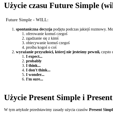
Użycie czasu Future Simple (wil
Future Simple - WILL:
spontaniczna decyzja
podjęta podczas jakiejś rozmowy. Mo
oferowanie komuś czegoś
zgadzanie się z kimś
obiecywanie komuś czegoś
prośba kogoś o coś
wyrażanie przyszłości, której nie jesteśmy pewnii,
często 
I expect...
probably
I think...
I don't think...
I wonder...
I'm sure...
Użycie Present Simple i Present
W tym artykule przedstawimy zasady użycia czasów
Present Simpl