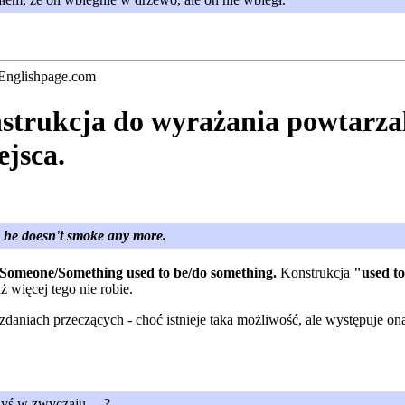
 Englishpage.com
trukcja do wyrażania powtarzal
ejsca.
w he doesn't smoke any more.
Someone/Something used to be/do something.
Konstrukcja
"used to
 więcej tego nie robie.
zdaniach przeczących - choć istnieje taka możliwość, ale występuje 
yś w zwyczaju ....?