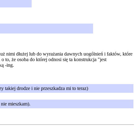
uż nimi dłużej lub do wyrażania dawnych uogólnień i faktów, które
to, że osoba do której odnosi się ta konstrukcja "jest
ą -ing.
takiej drodze i nie przeszkadza mi to teraz)
 nie mieszkam).