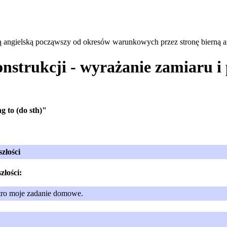
ką angielską począwszy od okresów warunkowych przez stronę bierną 
konstrukcji - wyrażanie zamiaru 
ng to (do sth)"
złości
złości:
tro moje zadanie domowe.