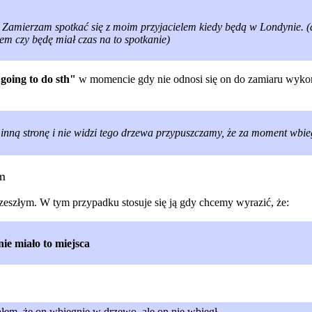
 - Zamierzam spotkać się z moim przyjacielem kiedy będą w Londynie. (
em czy będę miał czas na to spotkanie)
 going to do sth"
w momencie gdy nie odnosi się on do zamiaru wykon
inną stronę i nie widzi tego drzewa przypuszczamy, że za moment wbie
m
zeszłym. W tym przypadku stosuje się ją gdy chcemy wyrazić, że:
nie miało to miejsca
em, że on wbiegnie w drzewo, ale on nie wbiegł.