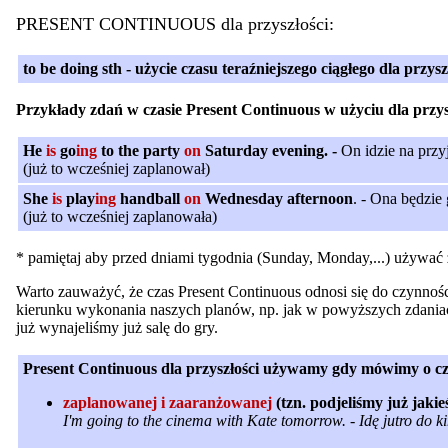
PRESENT CONTINUOUS dla przyszłości:
to be doing sth - użycie czasu teraźniejszego ciągłego dla przys
Przykłady zdań w czasie Present Continuous w użyciu dla przys
He
is
go
ing
to the party
on
Saturday evening. -
On idzie na prz
(już to wcześniej zaplanował)
She
is
play
ing
handball
on
Wednesday afternoon
. - Ona będzie
(już to wcześniej zaplanowała)
* pamiętaj aby przed dniami tygodnia (Sunday, Monday,...) używać
Warto zauważyć, że czas Present Continuous odnosi się do czynnośc
kierunku wykonania naszych planów, np. jak w powyższych zdaniach 
już wynajeliśmy już salę do gry.
Present Continuous dla przyszłości używamy gdy mówimy o cz
zaplanowanej i zaaranżowanej
(tzn. podjeliśmy już jaki
I'm going to the cinema with Kate tomorrow. - Idę jutro do k