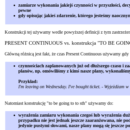
zamiarze wykonania jakiejś czynności w przyszłości, decy
pewne
gdy opisując jakieś zdarzenie, którego jesteśmy naocz
Konstrukcji tej używamy wedle powyższej definicji z tym zastrzeże
PRESENT CONTINUOUS vs. konstrukcja "TO BE GOIN
Główną różnicą jest fakt, że czas Present Continuous używamy gd
czynnościach zaplanowanych już od dłuższego czasu i za
planów, np. omówiliśmy z kimś nasze plany, wykonaliśmy
Przykład:
I'm leaving on Wednesday. I've bought ticket. - Wyjeżdżam w 
Natomiast konstrukcję "to be going to to sth" używamy do:
wyrażenia zamiaru wykonania czegoś lub wyrażenia duż
przypadku nie jest jednak jeszcze zaaranżowana, nie po
jedynie pustymi słowami, nasze plany mogą się jeszcze 