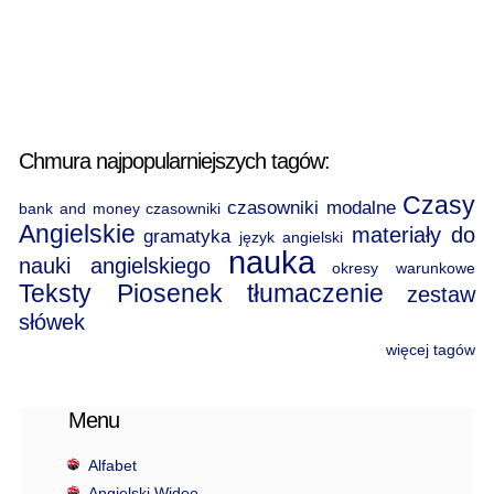
Chmura najpopularniejszych tagów:
Czasy
czasowniki modalne
bank and money
czasowniki
Angielskie
materiały do
gramatyka
język angielski
nauka
nauki angielskiego
okresy warunkowe
Teksty Piosenek
tłumaczenie
zestaw
słówek
więcej tagów
Menu
Alfabet
Angielski Wideo