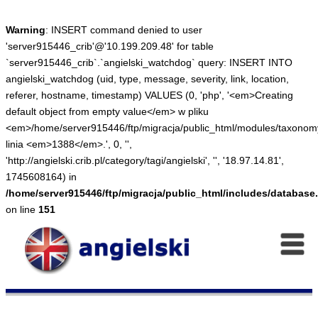
Warning
: INSERT command denied to user
'server915446_crib'@'10.199.209.48' for table
`server915446_crib`.`angielski_watchdog` query: INSERT INTO
angielski_watchdog (uid, type, message, severity, link, location,
referer, hostname, timestamp) VALUES (0, 'php', '<em>Creating
default object from empty value</em> w pliku
<em>/home/server915446/ftp/migracja/public_html/modules/taxono
linia <em>1388</em>.', 0, '',
'http://angielski.crib.pl/category/tagi/angielski', '', '18.97.14.81',
1745608164) in
/home/server915446/ftp/migracja/public_html/includes/database.
on line
151