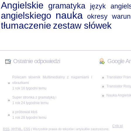
Angielskie
gramatyka
język angiels
nauka
angielskiego
okresy waru
tłumaczenie
zestaw słówek
Ostatnie odpowiedzi
Google An
Polecam słownik Multimedialny z nagarniami i
Translator Fran
obrazkami
Translator Rosy
1 rok 16 tygodni temu
Nauka Angielsk
Super stronka z gramatyką i
1 rok 24 tygodnie temu
a próbował ktoś
1 rok 28 tygodni temu
Crib.pl
RSS
,
XHTML
,
CSS
| Wszystkie prawa do tekstów i artykułów zastrzeżone.