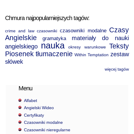
Chmura najpopularniejszych tagów:
Czasy
czasowniki modalne
crime and law
czasowniki
Angielskie
materiały do nauki
gramatyka
nauka
Teksty
angielskiego
okresy warunkowe
Piosenek
tłumaczenie
zestaw
Within Temptation
słówek
więcej tagów
Menu
Alfabet
Angielski Wideo
Certyfikaty
Czasowniki modalne
Czasowniki nieregularne