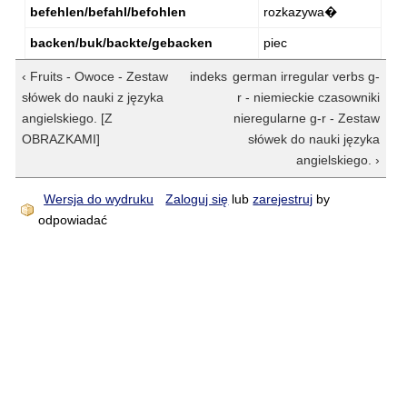
befehlen/befahl/befohlen
rozkazywa�
backen/buk/backte/gebacken
piec
‹ Fruits - Owoce - Zestaw
indeks
german irregular verbs g-
słówek do nauki z języka
r - niemieckie czasowniki
angielskiego. [Z
nieregularne g-r - Zestaw
OBRAZKAMI]
słówek do nauki języka
angielskiego. ›
Wersja do wydruku
Zaloguj się
lub
zarejestruj
by
odpowiadać