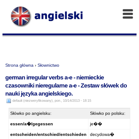
Strona główna
›
Słownictwo
german irregular verbs a-e - niemieckie
czasowniki nieregularne a-e - Zestaw słówek do
nauki języka angielskiego.
default (niezweryfikowany), pon., 10/14/2013 - 18:15
Słówko po angielsku:
Słówko po polsku:
essen/a�/gegessen
je��
entscheiden/entschied/entschieden
decydowa�