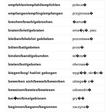
empfehlen/empfahl/empfohlen
poleca�
empfangen/empfing/empfangen
przyjmowa�
brechen/brach/gebrochen
�ama�
braten/briet/gebraten
sma�y�, piec
bleiben/blieb/ist geblieben
pozostawa�
bitten/bat/gebeten
prosi�
binden/band/gebunden
wi�za�
bieten/bot/geboten
oferowa�
biegen/bog/ hat/ist gebogen
wygi��, skr�ci�
bewerben sich/bewarb/beworben
ubiega� si�
beweisen/bewies/bewiesen
udowodni�
bei�en/biss/gebissen
gry��
beginnen/begann/begonnen
zaczyna�