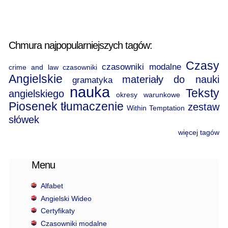
Chmura najpopularniejszych tagów:
Czasy
czasowniki modalne
crime and law
czasowniki
Angielskie
materiały do nauki
gramatyka
nauka
Teksty
angielskiego
okresy warunkowe
Piosenek
tłumaczenie
zestaw
Within Temptation
słówek
więcej tagów
Menu
Alfabet
Angielski Wideo
Certyfikaty
Czasowniki modalne