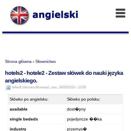
Strona główna
›
Słownictwo
hotels2 - hotele2 - Zestaw słówek do nauki języka
angielskiego.
default (niezweryfikowany), pon., 09/20/2010 - 13:00
Słówko po angielsku:
Słówko po polsku:
available
dost�pny
single bededs
pojedyncze ��ka
industry
przemys�