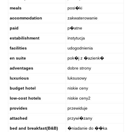
meals
posi�ki
accommodation
zakwaterowanie
paid
p�atne
estabilishment
instytucja
facilities
udogodnienia
en suite
pok�j z �azienk�
adventages
dobre strony
luxurious
luksusowy
budget hotel
niskie ceny
low-cost hotels
niskie ceny2
provides
przewiduje
attached
przywi�zany
bed and breakfast(B&B)
�niadanie do ��ka