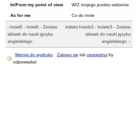
In/From my point of view
W/Z mojego punktu widzenia
As for me
Co do mnie
‹ hotel5 - hotel5 - Zestaw
indeks
hotels3 - hotele3 - Zestaw
słówek do nauki języka
słówek do nauki języka
angielskiego.
angielskiego. ›
Wersja do wydruku
Zaloguj się
lub
zarejestruj
by
odpowiadać