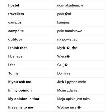
hostel
dom akademicki
travellers
podr�ni
campus
kampus
campsite
pole namiotowe
outdoor
na powietrzu
I think that
My�l�, �e
I believe
Wierz�
I feel
Czuj�
To me
Do mnie
If you ask me
Je�li pytasz mnie
In my opinion
Moim zdaniem
My opinion is that
Moja opinia jest taka
It seems to me
Wydaje mi si�