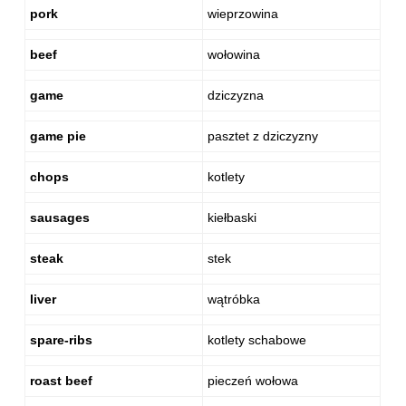
pork
wieprzowina
beef
wołowina
game
dziczyzna
game pie
pasztet z dziczyzny
chops
kotlety
sausages
kiełbaski
steak
stek
liver
wątróbka
spare-ribs
kotlety schabowe
roast beef
pieczeń wołowa