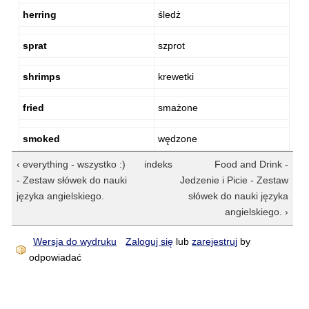
herring
śledż
sprat
szprot
shrimps
krewetki
fried
smażone
smoked
wędzone
‹ everything - wszystko :)
indeks
Food and Drink -
- Zestaw słówek do nauki
Jedzenie i Picie - Zestaw
języka angielskiego.
słówek do nauki języka
angielskiego. ›
Wersja do wydruku
Zaloguj się
lub
zarejestruj
by
odpowiadać