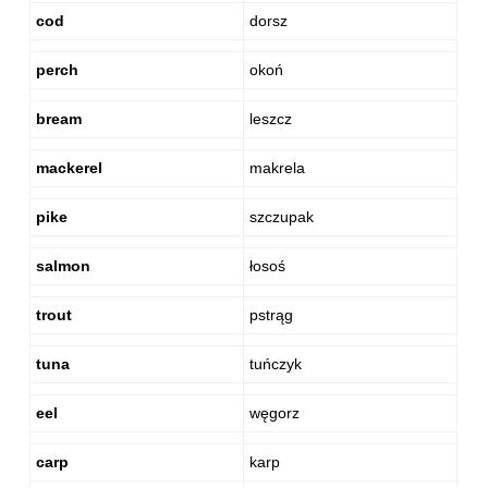
cod
dorsz
perch
okoń
bream
leszcz
mackerel
makrela
pike
szczupak
salmon
łosoś
trout
pstrąg
tuna
tuńczyk
eel
węgorz
carp
karp