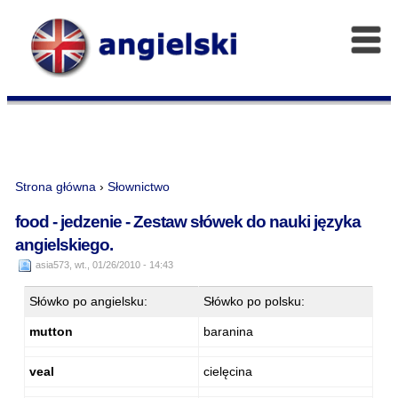
Strona główna
›
Słownictwo
food - jedzenie - Zestaw słówek do nauki języka
angielskiego.
asia573, wt., 01/26/2010 - 14:43
Słówko po angielsku:
Słówko po polsku:
mutton
baranina
veal
cielęcina