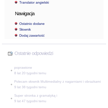
Translator angielski
Nawigacja
Ostatnio dodane
Słownik
Dodaj zawartość
Ostatnie odpowiedzi
poprawione
8 lat 20 tygodni temu
Polecam słownik Multimedialny z nagarniami i obrazkami
9 lat 38 tygodni temu
Super stronka z gramatyką i
9 lat 47 tygodni temu