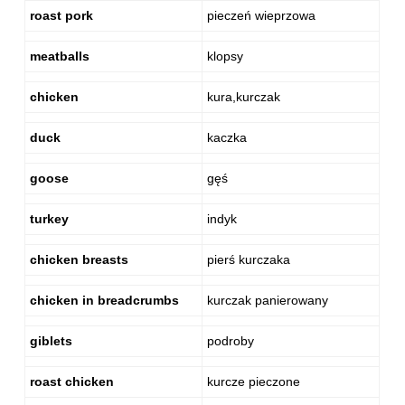
roast pork
pieczeń wieprzowa
meatballs
klopsy
chicken
kura,kurczak
duck
kaczka
goose
gęś
turkey
indyk
chicken breasts
pierś kurczaka
chicken in breadcrumbs
kurczak panierowany
giblets
podroby
roast chicken
kurcze pieczone