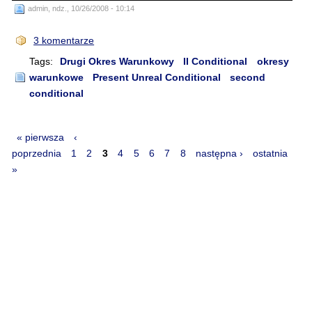
admin, ndz., 10/26/2008 - 10:14
3 komentarze
Tags:
Drugi Okres Warunkowy
II Conditional
okresy
warunkowe
Present Unreal Conditional
second
conditional
« pierwsza
‹
poprzednia
1
2
3
4
5
6
7
8
następna ›
ostatnia
»