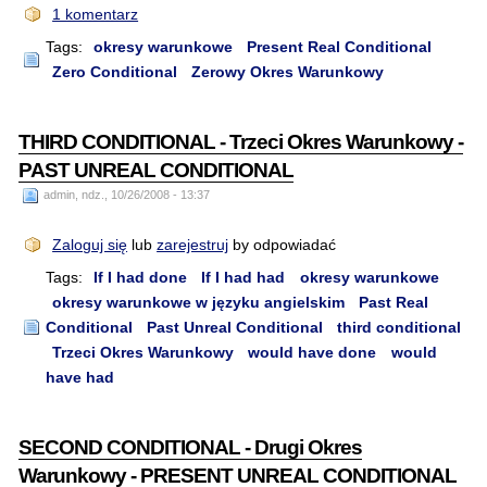
1 komentarz
Tags:
okresy warunkowe
Present Real Conditional
Zero Conditional
Zerowy Okres Warunkowy
THIRD CONDITIONAL - Trzeci Okres Warunkowy -
PAST UNREAL CONDITIONAL
admin, ndz., 10/26/2008 - 13:37
Zaloguj się
lub
zarejestruj
by odpowiadać
Tags:
If I had done
If I had had
okresy warunkowe
okresy warunkowe w języku angielskim
Past Real
Conditional
Past Unreal Conditional
third conditional
Trzeci Okres Warunkowy
would have done
would
have had
SECOND CONDITIONAL - Drugi Okres
Warunkowy - PRESENT UNREAL CONDITIONAL