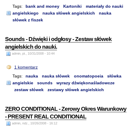
Tags:
bank and money
Kartoniki
materiały do nauki
angielskiego
nauka słówek angielskich
nauka
słówek z fiszek
Sounds - Dźwięki i odgłosy - Zestaw słówek
angielskich do nauki.
admin, pt., 10/31/2008 - 10:44
1 komentarz
Tags:
nauka
nauka słówek
onomatopoeia
słówka
angielskie
sounds
wyrazy dźwiękonaśladowcze
zestaw słówek
zestawy słówek angielskich
ZERO CONDITIONAL - Zerowy Okres Warunkowy
- PRESENT REAL CONDITIONAL
admin, ndz., 10/26/2008 - 16:12