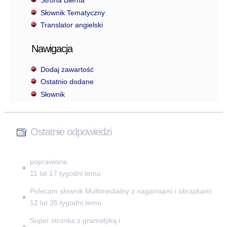
Strona Bierna
Słownik Tematyczny
Translator angielski
Nawigacja
Dodaj zawartość
Ostatnio dodane
Słownik
Ostatnie odpowiedzi
poprawione
11 lat 17 tygodni temu
Polecam słownik Multimedialny z nagarniami i obrazkami
12 lat 35 tygodni temu
Super stronka z gramatyką i