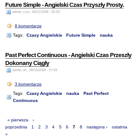
Future Simple - Angielski Czas Przyszły Prosty.
admin, czw., 08/21/2008 - 05:50
8 komentarze
Tags:
Czasy Angielskie
Future Simple
nauka
Past Perfect Continuous - Angielski Czas Przeszły
Dokonany Ciągły
admin, wt., 08/19/2008 - 07:09
3 komentarze
Tags:
Czasy Angielskie
nauka
Past Perfect
Continuous
« pierwsza
‹
poprzednia
1
2
3
4
5
6
7
8
następna ›
ostatnia
»