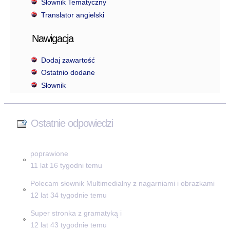
Słownik Tematyczny
Translator angielski
Nawigacja
Dodaj zawartość
Ostatnio dodane
Słownik
Ostatnie odpowiedzi
poprawione
11 lat 16 tygodni temu
Polecam słownik Multimedialny z nagarniami i obrazkami
12 lat 34 tygodnie temu
Super stronka z gramatyką i
12 lat 43 tygodnie temu