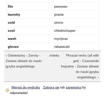
fits
pasowac
laundry
pranie
cold
zimno
cool
chlodno/super
wash
myc/prac
gloves
rekawiczki
‹ Odwiedziny - Zwroty -
indeks
Phrasal verbs (all with
Zestaw słówek do nauki
get) - Czasowniki
języka angielskiego.
frejzalne - Zestaw słówek
do nauki języka
angielskiego. ›
Wersja do wydruku
Zaloguj się
lub
zarejestruj
by
odpowiadać