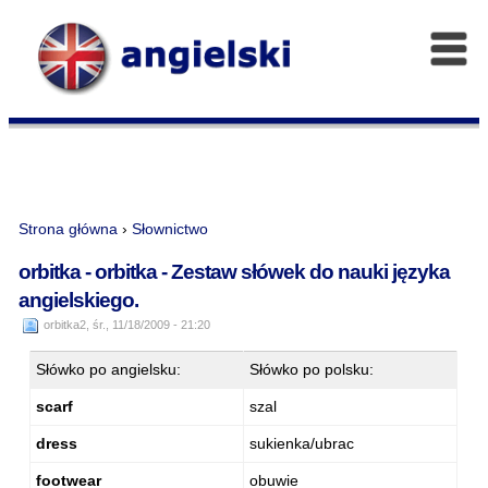
Strona główna
›
Słownictwo
orbitka - orbitka - Zestaw słówek do nauki języka
angielskiego.
orbitka2, śr., 11/18/2009 - 21:20
Słówko po angielsku:
Słówko po polsku:
scarf
szal
dress
sukienka/ubrac
footwear
obuwie