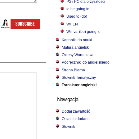
PS i PC dla przyszłości
to be going to
Used to (do)
WHEN
Will vs. (be) going to
Kartoniki do nauki
Matura angielski
Okresy Warunkowe
Podręczniki do angielskiego
Strona Bierna
Słownik Tematyczny
Translator angielski
Nawigacja
Dodaj zawartość
Ostatnio dodane
Słownik