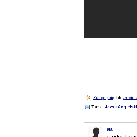
Zaloguj się
lub
zarejes
Tags:
Język Angielski
ala
super translatorek 