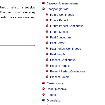
Czasowniki nieregularne
olnego tekstu z języka
Czasy Angielskie
słów i zwrotów należącej
Future Continuous
ludzi na całym świecie,
Future Perfect
Future Perfect Continuous
Future Simple
Past Continuous
Past Perfect
Past Perfect Continuous
Past Simple
Present Continuous
Present Perfect
Present Perfect Continuous
Present Simple
Części mowy
Dodaj piosenke
E-booki
Gramatyka