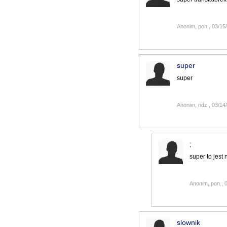
Anonim, pon., 03/15
super
super
Anonim, ndz., 03/14
;
super to jest 
Anonim, pon., 
slownik