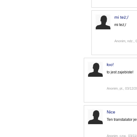
mi też;/
mi też;/
Anonim, ndz., 
łoo!
to jest zajebiste!
Anonim, pt., 03/12/2
Nice
Ten transtalator je
Anonim, czw., 03/11