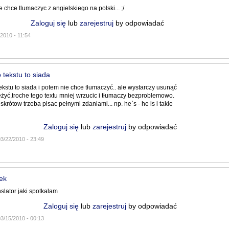
ie chce tlumaczyc z angielskiego na polski... ;/
Zaloguj się
lub
zarejestruj
by odpowiadać
2010 - 11:54
 tekstu to siada
ekstu to siada i potem nie chce tłumaczyć.. ale wystarczy usunąć
wieżyć,troche tego textu mniej wrzucic i tłumaczy bezproblemowo.
skrótow trzeba pisac pełnymi zdaniami... np. he`s - he is i takie
Zaloguj się
lub
zarejestruj
by odpowiadać
03/22/2010 - 23:49
ek
nslator jaki spotkalam
Zaloguj się
lub
zarejestruj
by odpowiadać
03/15/2010 - 00:13