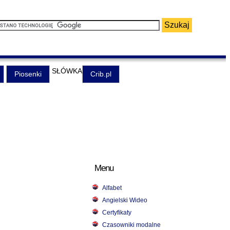
SŁÓWKA
Piosenki
Crib.pl
Menu
Alfabet
Angielski Wideo
Certyfikaty
Czasowniki modalne