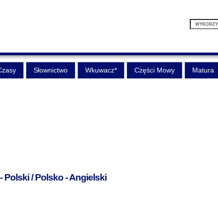
Czasy
Słownictwo
Wkuwacz*
Części Mowy
Matura
 Polski / Polsko - Angielski