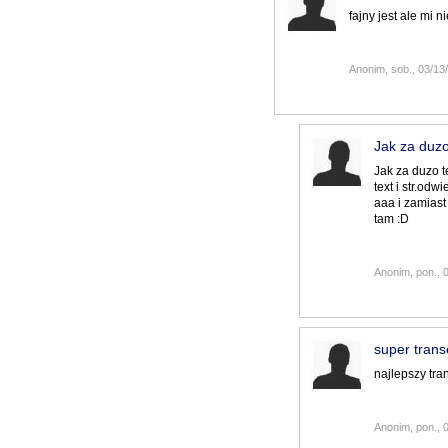
fajny jest ale mi n
Anonim, sob., 03/13/
Jak za duzo
Jak za duzo t
text i str.od
aaa i zamiast 
tam :D
Anonim, pon., 
super trans
najlepszy tra
Anonim, pon., 