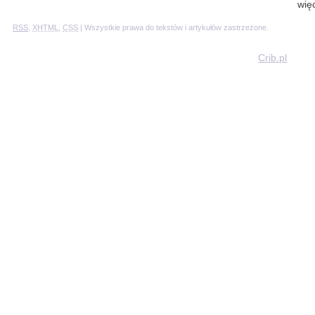
wię
RSS
,
XHTML
,
CSS
| Wszystkie prawa do tekstów i artykułów zastrzeżone.
Crib.pl