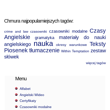
Chmura najpopularniejszych tagów:
Czasy
czasowniki modalne
crime and law
czasowniki
Angielskie
materiały do nauki
gramatyka
nauka
Teksty
angielskiego
okresy warunkowe
Piosenek
tłumaczenie
zestaw
Within Temptation
słówek
więcej tagów
Menu
Alfabet
Angielski Wideo
Certyfikaty
Czasowniki modalne