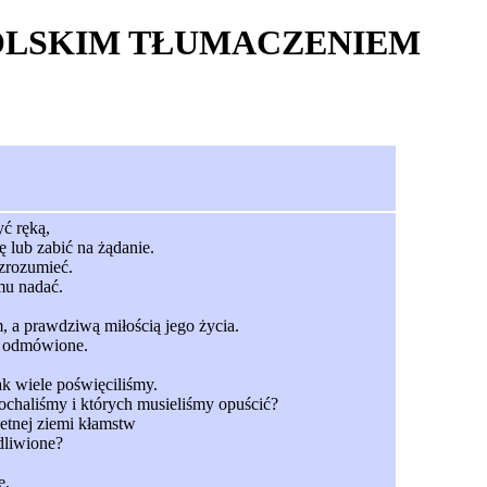
 Z POLSKIM TŁUMACZENIEM
yć ręką,
 lub zabić na żądanie.
zrozumieć.
 mu nadać.
 a prawdziwą miłością jego życia.
to odmówione.
tak wiele poświęciliśmy.
ochaliśmy i których musieliśmy opuścić?
hetnej ziemi kłamstw
dliwione?
e.