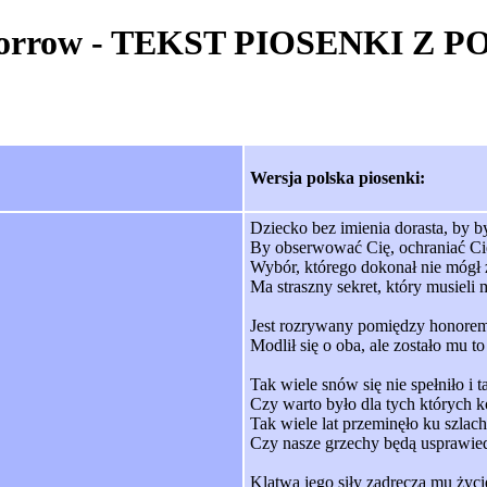
of Sorrow - TEKST PIOSENKI
Wersja polska piosenki:
Dziecko bez imienia dorasta, by b
By obserwować Cię, ochraniać Cię
Wybór, którego dokonał nie mógł 
Ma straszny sekret, który musieli
Jest rozrywany pomiędzy honorem,
Modlił się o oba, ale zostało mu 
Tak wiele snów się nie spełniło i 
Czy warto było dla tych których k
Tak wiele lat przeminęło ku szlac
Czy nasze grzechy będą usprawie
Klątwa jego siły zadręcza mu życi