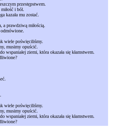
wieszczym przestępstwem.
miłość i ból.
ęga kazała mu zostać.
, a prawdziwą miłością.
to odmówione.
tak wiele poświęciliśmy.
my, musimy opuścić.
do wspaniałej ziemi, która okazała się kłamstwem.
dliwione?
eć.
.
tak wiele poświęciliśmy.
my, musimy opuścić.
do wspaniałej ziemi, która okazała się kłamstwem.
dliwione?