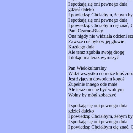
I spotkają się oni pewnego dnia
gdzieś daleko
I powiedzą: Chciałbym, żebym by
I spotkają się oni pewnego dnia
I powiedzą: Chciałbym cię znać, 
Pani Czarno-Biały
Ona nigdy nie widziała odcieni sz
Zawsze coś było w jej głowie
Każdego dnia
Ale teraz zgubiła swoją drogę
I dokąd ma teraz wyruszyć
Pan Wielokulturalny
Widzi wszystko co może ktoś zob
Jest żyjącym dowodem kogoś
Zupełnie innego ode mnie
Ale teraz on che być wolnym
Wolny by mógł zobaczyć
I spotkają się oni pewnego dnia
gdzieś daleko
I powiedzą: Chciałbym, żebym by
I spotkają się oni pewnego dnia
I powiedzą: Chciałbym cię znać, 