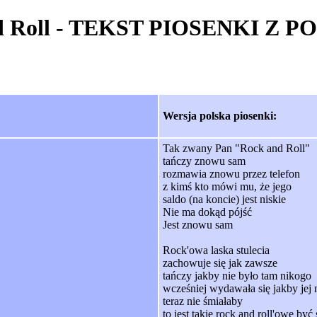
and Roll - TEKST PIOSENKI 
Wersja polska piosenki:
Tak zwany Pan "Rock and Roll"
tańczy znowu sam
rozmawia znowu przez telefon
z kimś kto mówi mu, że jego
saldo (na koncie) jest niskie
Nie ma dokąd pójść
Jest znowu sam
Rock'owa laska stulecia
zachowuje się jak zawsze
tańczy jakby nie było tam nikogo
wcześniej wydawała się jakby jej n
teraz nie śmiałaby
to jest takie rock and roll'owe by