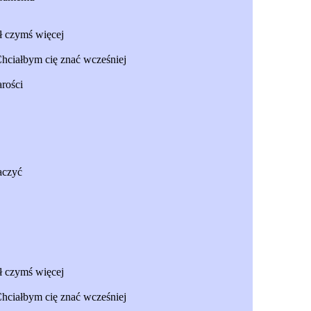
ł czymś więcej
Chciałbym cię znać wcześniej
arości
aczyć
ł czymś więcej
Chciałbym cię znać wcześniej