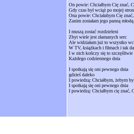
On powie: Chciałbym Cię znać, C
Gdy czas był wciąż po mojej stron
Ona powie: Chciałabym Cię znać,
Zanim zostałam jego panną młodą
I muszą zostać rozdzieleni
Zbyt wiele jest złamanych serc
Ale widziałam już to wszystko wc
W TV, książkach i filmach i tak da
I w nich kończy się to szczęśliwie
Każdego codziennego dnia
I spotkają się oni pewnego dnia
gdzieś daleko
I powiedzą: Chciałbym, żebym by
I spotkają się oni pewnego dnia
I powiedzą: Chciałbym cię znać, 