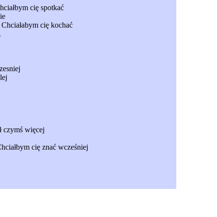
hciałbym cię spotkać
ie
 Chciałabym cię kochać
.
zesniej
lej
ł czymś więcej
Chciałbym cię znać wcześniej