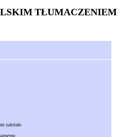
Z POLSKIM TŁUMACZENIEM
ie zależało
ć samemu