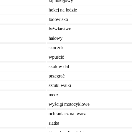
kij hokejowy
hokej na lodzie
lodowisko
łyżwiarstwo
halowy
skoczek
wpuścić
skok w dal
przegrać
sztuki walki
mecz
wyścigi motocyklowe
ochraniacz na twarz
siatka