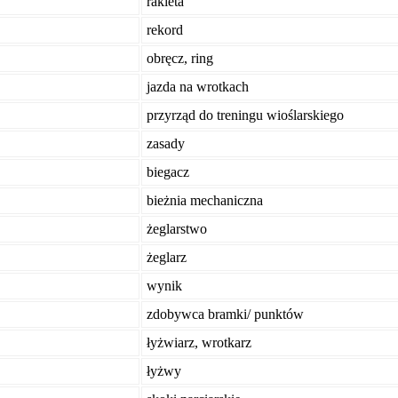
rakieta
rekord
obręcz, ring
jazda na wrotkach
przyrząd do treningu wioślarskiego
zasady
biegacz
bieżnia mechaniczna
żeglarstwo
żeglarz
wynik
zdobywca bramki/ punktów
łyżwiarz, wrotkarz
łyżwy