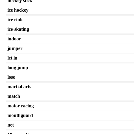
hockey stick
ice hockey
ice rink
ice-skating
indoor
jumper
let in
long jump
lose
martial arts
match
motor racing
mouthguard
net