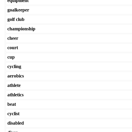
equipment
goalkeeper
golf club
championship
cheer
court
cup
cycling
aerobics
athlete
athletics
beat
cyclist
disabled