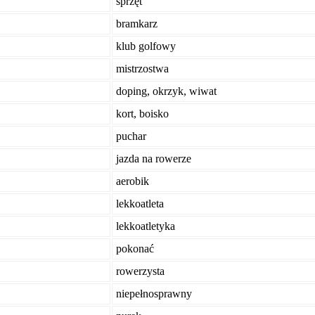
sprzęt
bramkarz
klub golfowy
mistrzostwa
doping, okrzyk, wiwat
kort, boisko
puchar
jazda na rowerze
aerobik
lekkoatleta
lekkoatletyka
pokonać
rowerzysta
niepełnosprawny