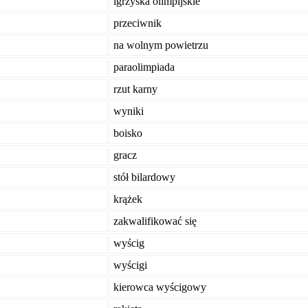
igrzyska olimpijskie
przeciwnik
na wolnym powietrzu
paraolimpiada
rzut karny
wyniki
boisko
gracz
stół bilardowy
krążek
zakwalifikować się
wyścig
wyścigi
kierowca wyścigowy