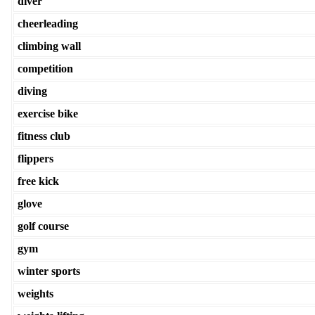
diver
cheerleading
climbing wall
competition
diving
exercise bike
fitness club
flippers
free kick
glove
golf course
gym
winter sports
weights