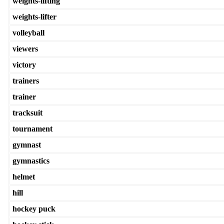
weights-lifting
weights-lifter
volleyball
viewers
victory
trainers
trainer
tracksuit
tournament
gymnast
gymnastics
helmet
hill
hockey puck