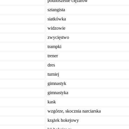
podnoszenie ciężarów
sztangista
siatkówka
widzowie
zwycięstwo
trampki
trener
dres
turniej
gimnastyk
gimnastyka
kask
wzgórze, skocznia narciarska
krążek hokejowy