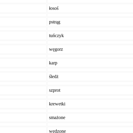
łosoś
pstrąg
tuńczyk
węgorz
karp
śledż
szprot
krewetki
smażone
wędzone