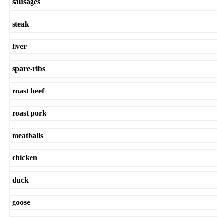
sausages
steak
liver
spare-ribs
roast beef
roast pork
meatballs
chicken
duck
goose