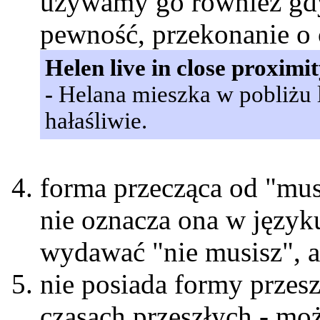
używamy go również gd
pewność, przekonanie o
Helen live in close proximit
-
Helana mieszka w pobliżu 
hałaśliwie.
forma przecząca od "mus
nie oznacza ona w język
wydawać "nie musisz", 
nie posiada formy przes
czasach przeszłych - moż