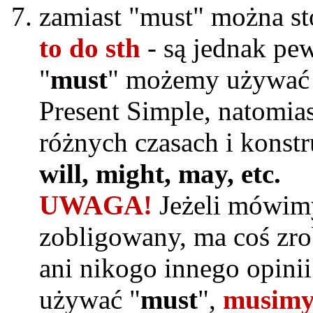
zamiast "must" można s
to do sth
- są jednak pe
"
must
" możemy używać j
Present Simple, natomias
różnych czasach i konst
will, might, may, etc.
UWAGA!
Jeżeli mówimy,
zobligowany, ma coś zrob
ani nikogo innego opini
używać "
must
",
musimy