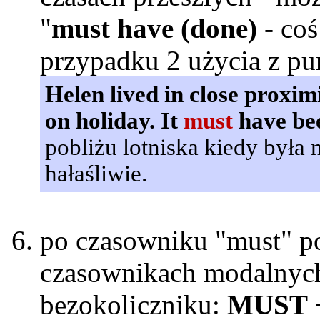
"
must have (done)
- coś
przypadku 2 użycia z pu
Helen lived in close proxim
on holiday. It
must
have bee
pobliżu lotniska kiedy była
hałaśliwie.
po czasowniku "must" p
czasownikach modalnyc
bezokoliczniku:
MUST 