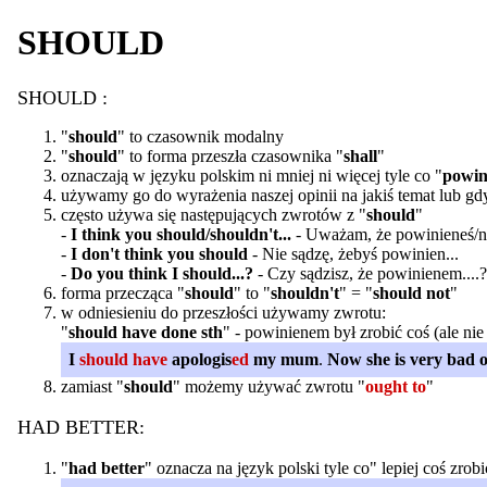
SHOULD
SHOULD :
"
should
" to czasownik modalny
"
should
" to forma przeszła czasownika "
shall
"
oznaczają w języku polskim ni mniej ni więcej tyle co "
powin
używamy go do wyrażenia naszej opinii na jakiś temat lub g
często używa się następujących zwrotów z "
should
"
-
I think you should/shouldn't...
- Uważam, że powinieneś/ni
-
I don't think you should
- Nie sądzę, żebyś powinien...
-
Do you think I should...?
- Czy sądzisz, że powinienem....?
forma przecząca "
should
" to "
shouldn't
" = "
should not
"
w odniesieniu do przeszłości używamy zwrotu:
"
should have done sth
" - powinienem był zrobić coś (ale nie
I
should have
apologis
ed
my mum
.
Now she is very bad o
zamiast "
should
" możemy używać zwrotu "
ought to
"
HAD BETTER:
"
had better
" oznacza na język polski tyle co" lepiej coś zrobi