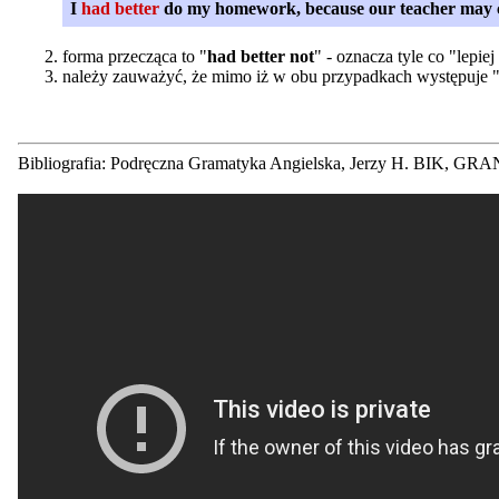
I
had better
do my homework, because our teacher may c
forma przecząca to "
had better not
" - oznacza tyle co "lepiej
należy zauważyć, że mimo iż w obu przypadkach występuje 
Bibliografia: Podręczna Gramatyka Angielska, Jerzy H. BIK, G