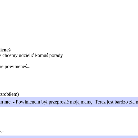
ieneś
"
dy chcemy udzielić komuś porady
e powinieneś...
 zrobiłem)
n me. -
Powinienem był przeprosić moją mamę. Teraz jest bardzo zła 
ć"