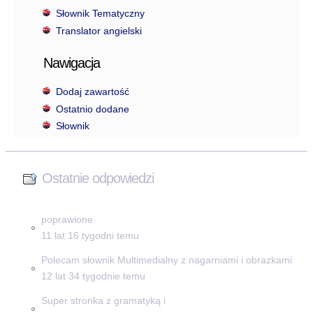
Słownik Tematyczny
Translator angielski
Nawigacja
Dodaj zawartość
Ostatnio dodane
Słownik
Ostatnie odpowiedzi
poprawione
11 lat 16 tygodni temu
Polecam słownik Multimedialny z nagarniami i obrazkami
12 lat 34 tygodnie temu
Super stronka z gramatyką i