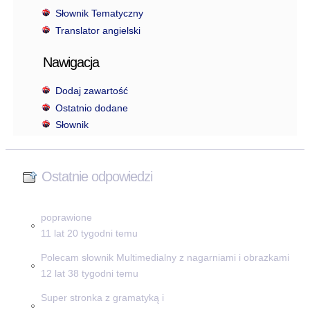
Słownik Tematyczny
Translator angielski
Nawigacja
Dodaj zawartość
Ostatnio dodane
Słownik
Ostatnie odpowiedzi
poprawione
11 lat 20 tygodni temu
Polecam słownik Multimedialny z nagarniami i obrazkami
12 lat 38 tygodni temu
Super stronka z gramatyką i