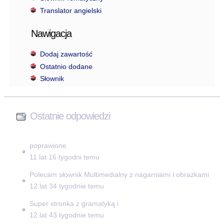
Translator angielski
Nawigacja
Dodaj zawartość
Ostatnio dodane
Słownik
Ostatnie odpowiedzi
poprawione
11 lat 16 tygodni temu
Polecam słownik Multimedialny z nagarniami i obrazkami
12 lat 34 tygodnie temu
Super stronka z gramatyką i
12 lat 43 tygodnie temu