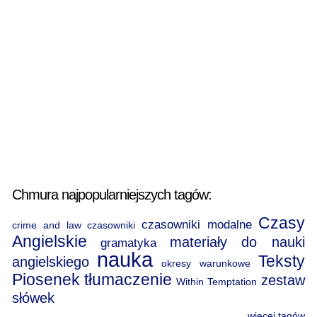
Chmura najpopularniejszych tagów:
Czasy
czasowniki modalne
crime and law
czasowniki
Angielskie
materiały do nauki
gramatyka
nauka
Teksty
angielskiego
okresy warunkowe
Piosenek
tłumaczenie
zestaw
Within Temptation
słówek
więcej tagów