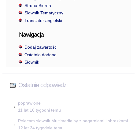
Strona Bierna
Słownik Tematyczny
Translator angielski
Nawigacja
Dodaj zawartość
Ostatnio dodane
Słownik
Ostatnie odpowiedzi
poprawione
11 lat 16 tygodni temu
Polecam słownik Multimedialny z nagarniami i obrazkami
12 lat 34 tygodnie temu