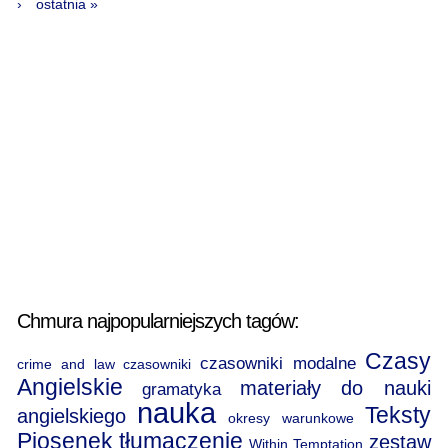
›
ostatnia »
Chmura najpopularniejszych tagów:
Czasy
czasowniki modalne
crime and law
czasowniki
Angielskie
materiały do nauki
gramatyka
nauka
Teksty
angielskiego
okresy warunkowe
Piosenek
tłumaczenie
zestaw
Within Temptation