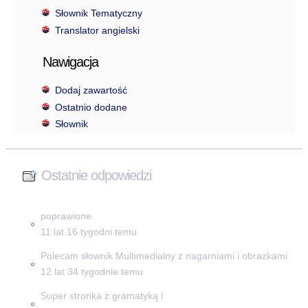
Słownik Tematyczny
Translator angielski
Nawigacja
Dodaj zawartość
Ostatnio dodane
Słownik
Ostatnie odpowiedzi
poprawione
11 lat 16 tygodni temu
Polecam słownik Multimedialny z nagarniami i obrazkami
12 lat 34 tygodnie temu
Super stronka z gramatyką i