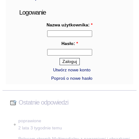
Logowanie
Nazwa użytkownika:
*
Hasło:
*
Utwórz nowe konto
Poproś o nowe hasło
Ostatnie odpowiedzi
poprawione
2 lata 3 tygodnie temu
Polecam słownik Multimedialny z nagarniami i obrazkami