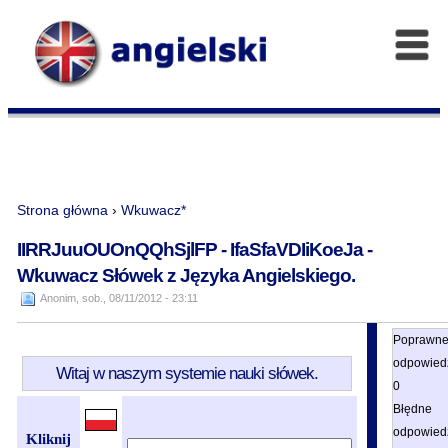
Strona główna
›
Wkuwacz*
IIRRJuuOUOnQQhSjlFP - IfaSfaVDIiKoeJa -
Wkuwacz Słówek z Języka Angielskiego.
Anonim, sob., 08/11/2012 - 23:11
Poprawn
odpowiedz
Witaj w naszym systemie nauki słówek.
0
Błędne
odpowiedz
Kliknij