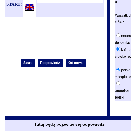
0
START!
Wszystkic
słów :
1
nauka
do skutku
każde
słówko ra
polski 
> angielsk
angielski 
polski
Tutaj będą pojawiać się odpowiedzi.