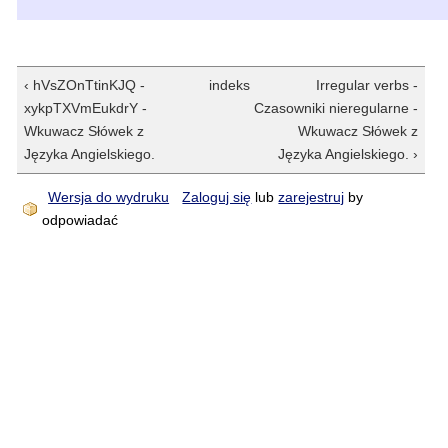
‹ hVsZOnTtinKJQ -
indeks
Irregular verbs -
xykpTXVmEukdrY -
Czasowniki nieregularne -
Wkuwacz Słówek z
Wkuwacz Słówek z
Języka Angielskiego.
Języka Angielskiego. ›
Wersja do wydruku
Zaloguj się
lub
zarejestruj
by
odpowiadać