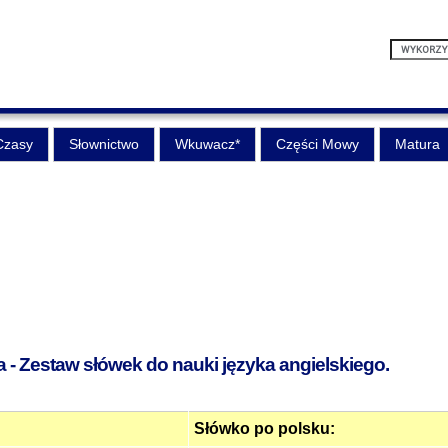
Czasy
Słownictwo
Wkuwacz*
Części Mowy
Matura
 - Zestaw słówek do nauki języka angielskiego.
Słówko po polsku: