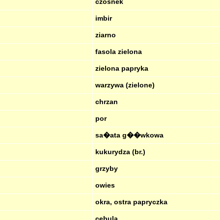
czosnek
imbir
ziarno
fasola zielona
zielona papryka
warzywa (zielone)
chrzan
por
sa�ata g��wkowa
kukurydza (br.)
grzyby
owies
okra, ostra papryczka
cebula