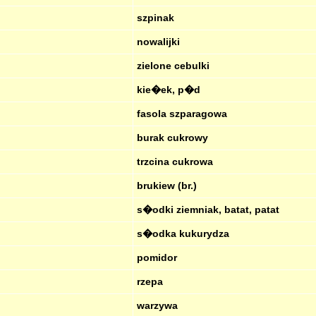
szpinak
nowalijki
zielone cebulki
kie�ek, p�d
fasola szparagowa
burak cukrowy
trzcina cukrowa
brukiew (br.)
s�odki ziemniak, batat, patat
s�odka kukurydza
pomidor
rzepa
warzywa