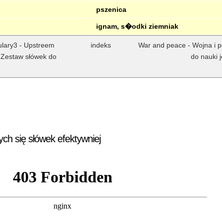
pszenica
ignam, s�odki ziemniak
ulary3 - Upstreem
indeks
War and peace - Wojna i p
- Zestaw słówek do
do nauki j
ych się słówek efektywniej