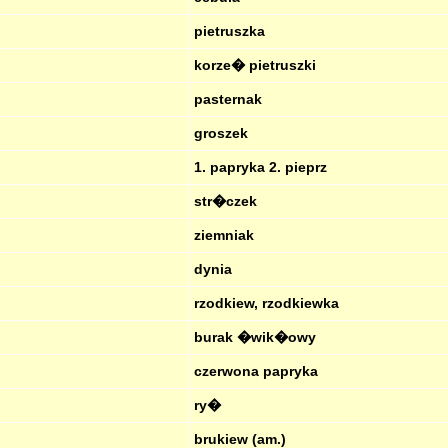
pietruszka
korze� pietruszki
pasternak
groszek
1. papryka 2. pieprz
str�czek
ziemniak
dynia
rzodkiew, rzodkiewka
burak �wik�owy
czerwona papryka
ry�
brukiew (am.)