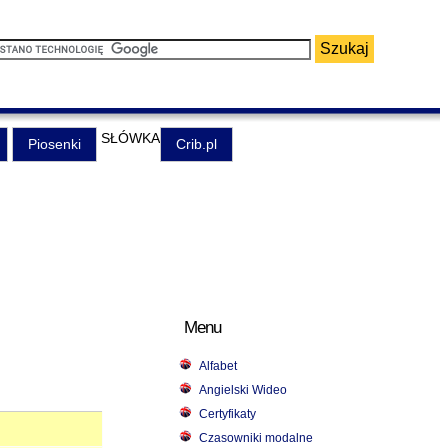
SŁÓWKA
Piosenki
Crib.pl
Menu
Alfabet
Angielski Wideo
Certyfikaty
Czasowniki modalne