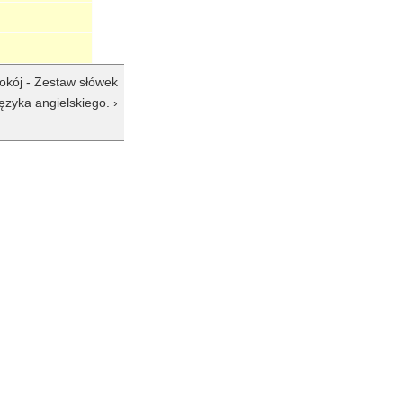
okój - Zestaw słówek
ęzyka angielskiego. ›