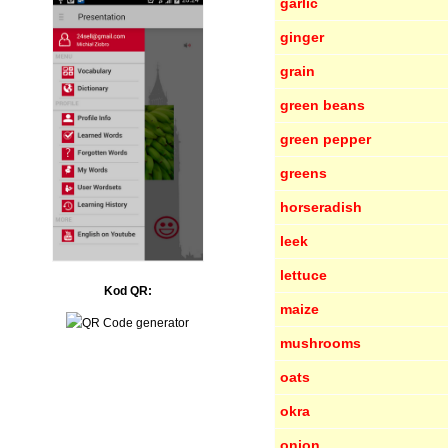
garlic
ginger
grain
green beans
green pepper
greens
horseradish
leek
lettuce
Kod QR:
maize
mushrooms
oats
okra
onion