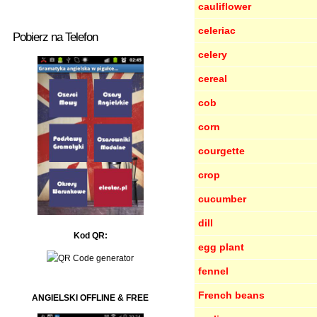
cauliflower
celeriac
Pobierz na Telefon
celery
cereal
cob
corn
courgette
crop
cucumber
dill
Kod QR:
egg plant
fennel
French beans
ANGIELSKI OFFLINE & FREE