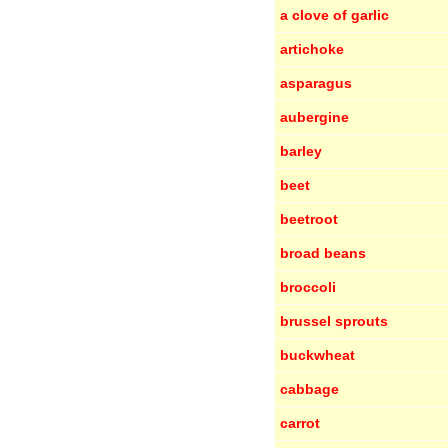
a clove of garlic
artichoke
asparagus
aubergine
barley
beet
beetroot
broad beans
broccoli
brussel sprouts
buckwheat
cabbage
carrot