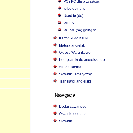
PS i PC dla przyszłości
to be going to
Used to (do)
WHEN
Will vs. (be) going to
Kartoniki do nauki
Matura angielski
Okresy Warunkowe
Podręczniki do angielskiego
Strona Bierna
Słownik Tematyczny
Translator angielski
Nawigacja
Dodaj zawartość
Ostatnio dodane
Słownik