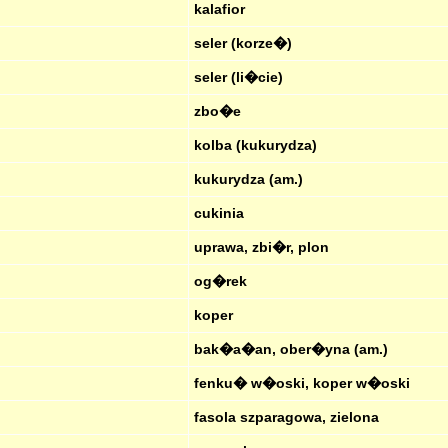
kalafior
seler (korze�)
seler (li�cie)
zbo�e
kolba (kukurydza)
kukurydza (am.)
cukinia
uprawa, zbi�r, plon
og�rek
koper
bak�a�an, ober�yna (am.)
fenku� w�oski, koper w�oski
fasola szparagowa, zielona