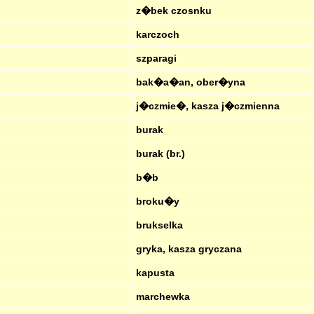
z�bek czosnku
karczoch
szparagi
bak�a�an, ober�yna
j�czmie�, kasza j�czmienna
burak
burak (br.)
b�b
broku�y
brukselka
gryka, kasza gryczana
kapusta
marchewka