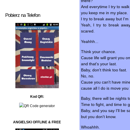
there?
And everytime I try to walk
you keep me in my place.
Pobierz na Telefon
I try to break away but I'
Yeah, I try to break aw
scared.
Yeahhh...
Think your chance.
Cause life will grant you o
and that's your last.
Baby, don't think too fast.
No, no.
Cause you can't have mine
cause all I do is move you 
Kod QR:
Baby, there will be nights t
Time to fight, and time to 
Baby, and you say I'll be s
but you don't know.
ANGIELSKI OFFLINE & FREE
Whoahhh.