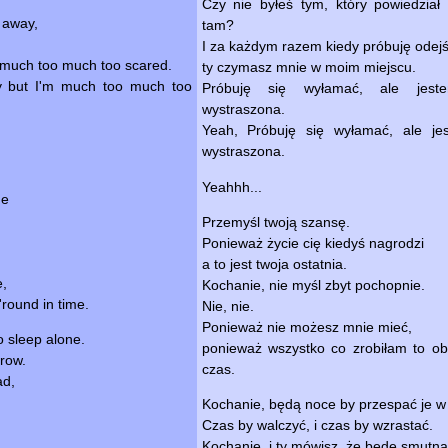
Czy nie byłeś tym, który powiedział
 away,
tam?
I za każdym razem kiedy próbuję odejś
m much too much too scared.
ty czymasz mnie w moim miejscu.
ay but I'm much too much too
Próbuję się wyłamać, ale jest
wystraszona.
Yeah, Próbuję się wyłamać, ale je
wystraszona.
Yeahhh...
ne
Przemyśl twoją szansę.
Ponieważ życie cię kiedyś nagrodzi
a to jest twoja ostatnia.
,
Kochanie, nie myśl zbyt pochopnie.
'round in time.
Nie, nie.
Ponieważ nie możesz mnie mieć,
o sleep alone.
ponieważ wszystko co zrobiłam to ob
grow.
czas.
ad,
Kochanie, będą noce by przespać je w
Czas by walczyć, i czas by wzrastać.
Kochanie, i ty mówisz, że będę smutna