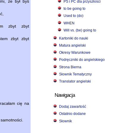
 mi, że był byś
PS i PC dla przyszłości
to be going to
ć,
Used to (do)
WHEN
em zbyt zbyt
Will vs. (be) going to
Kartoniki do nauki
stem zbyt zbyt
Matura angielski
Okresy Warunkowe
Podręczniki do angielskiego
Strona Bierna
Słownik Tematyczny
Translator angielski
Nawigacja
racałam cię na
Dodaj zawartość
Ostatnio dodane
 samotności.
Słownik
,