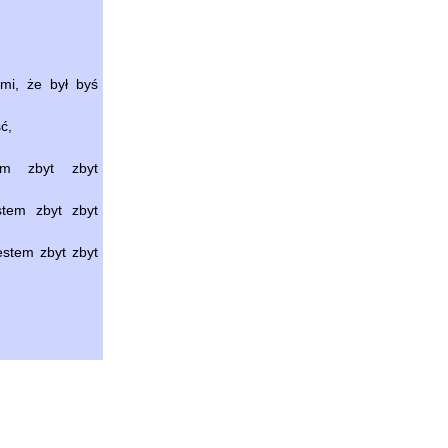
 mi, że był byś
ć,
em zbyt zbyt
stem zbyt zbyt
estem zbyt zbyt