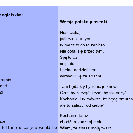
angielskim:
Wersja polska piosenki:
Nie uciekaj,
jeśli wiesz o tym
ty masz to co to zabiera.
Nie cofaj się przed tym.
Śpij teraz,
śnij tutaj.
I pełna nadzieji noc
wyzwoli Cię ze strachu.
 again.
 end.
Tam będą łzy by ronić je znowu.
ad,
Czas by zacząć, i czas by skończyć.
Kochanie, i ty mówisz, że będę smutna
ale to zależy (od ciebie).
Kochanie teraz ,
ace.
chodź, rozpoznaj mnie,
o told me once you would be
Wiem, że znasz moją twarz.