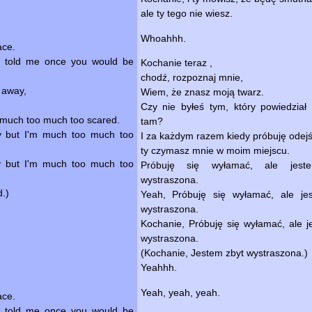
ale ty tego nie wiesz.
Whoahhh.
ace.
o told me once you would be
Kochanie teraz ,
chodź, rozpoznaj mnie,
 away,
Wiem, że znasz moją twarz.
Czy nie byłeś tym, który powiedział
m much too much too scared.
tam?
ay but I'm much too much too
I za każdym razem kiedy próbuję odejś
ty czymasz mnie w moim miejscu.
ay but I'm much too much too
Próbuję się wyłamać, ale jest
wystraszona.
.)
Yeah, Próbuję się wyłamać, ale je
wystraszona.
Kochanie, Próbuję się wyłamać, ale j
wystraszona.
(Kochanie, Jestem zbyt wystraszona.)
Yeahhh.
,
Yeah, yeah, yeah.
ace.
o told me once you would be