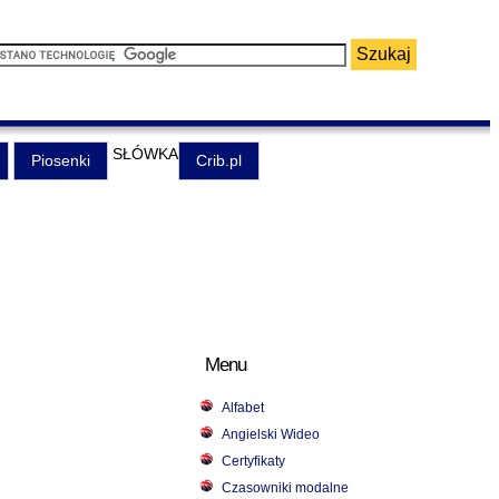
SŁÓWKA
Piosenki
Crib.pl
Menu
Alfabet
Angielski Wideo
Certyfikaty
Czasowniki modalne