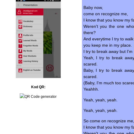
Baby now,
come on recognize me,
I know that you know my f
Weren't you the one wh
there?
And everytime I try to walk
you keep me in my place.
I try to break away but I'
Yeah, I try to break aw
scared.
Baby, I try to break aw
scared.
(Baby, I'm much too scared
Kod QR:
Yeahhh.
Yeah, yeah, yeah.
Yeah, yeah, yeah.
So come on recognize me
I know that you know my f
Weren't you the one wh