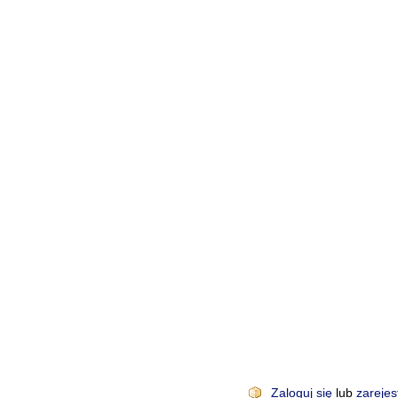
Zaloguj się
lub
zarejes