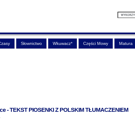
Czasy
Słownictwo
Wkuwacz*
Części Mowy
Matura
place - TEKST PIOSENKI Z POLSKIM TŁUMACZENIEM
1