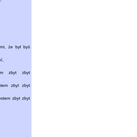
 mi, że był byś
ć,
em zbyt zbyt
stem zbyt zbyt
estem zbyt zbyt