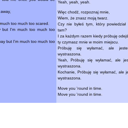
Yeah, yeah, yeah.
 away,
Więc chodź, rozpoznaj mnie,
Wiem, że znasz moją twarz.
m much too much too scared.
Czy nie byłeś tym, który powiedział
ay but I'm much too much too
tam?
I za każdym razem kiedy próbuję odejś
away but I'm much too much too
ty czymasz mnie w moim miejscu.
Próbuję się wyłamać, ale jest
wystraszona.
Yeah, Próbuję się wyłamać, ale je
wystraszona.
Kochanie, Próbuję się wyłamać, ale j
wystraszona.
Move you 'round in time.
Move you 'round in time.