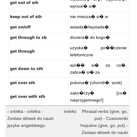
get out of sth
wynosi� si�
keep out of sth
nie miesza� si� w
get on/off
wsiada�/wysiada�
get through to sb
dociera� do kogo�
uzyska� po��czenie
get through
telefoniczne
wzi�� si� za co�,
get down to sth
zabra� si� za
get over sth
pokona� (chorob�, szok)
zako�czy� [co�
get over with sth
nieprzyjemnego!]
‹ orbitka - orbitka -
indeks
Phrasal verbs (give, go,
Zestaw słówek do nauki
put) - Czasowniki
języka angielskiego.
frejzalne (give, go, put) -
Zestaw słówek do nauki