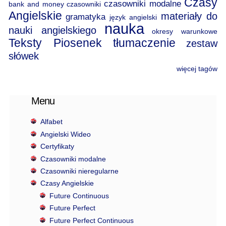
Czasy
czasowniki modalne
bank and money
czasowniki
Angielskie
materiały do
gramatyka
język angielski
nauka
nauki angielskiego
okresy warunkowe
Teksty Piosenek
tłumaczenie
zestaw
słówek
więcej tagów
Menu
Alfabet
Angielski Wideo
Certyfikaty
Czasowniki modalne
Czasowniki nieregularne
Czasy Angielskie
Future Continuous
Future Perfect
Future Perfect Continuous