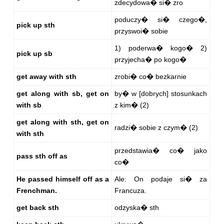
zdecydowa� si� zro
poduczy� si� czego�,
pick up sth
przyswoi� sobie
1) poderwa� kogo� 2)
pick up sb
przyjecha� po kogo�
get away with sth
zrobi� co� bezkarnie
get along with sb, get on
by� w [dobrych] stosunkach
with sb
z kim� (2)
get along with sth, get on
radzi� sobie z czym� (2)
with sth
przedstawia� co� jako
pass sth off as
co�
He passed himself off as a
Ale: On podaje si� za
Frenchman.
Francuza.
get back sth
odzyska� sth