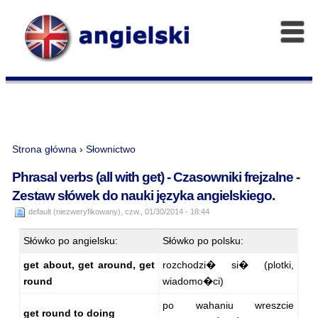
Strona główna
›
Słownictwo
Phrasal verbs (all with get) - Czasowniki frejzalne -
Zestaw słówek do nauki języka angielskiego.
default (niezweryfikowany), czw., 01/30/2014 - 18:44
Słówko po angielsku:
Słówko po polsku:
get about, get around, get
rozchodzi� si� (plotki,
round
wiadomo�ci)
po wahaniu wreszcie
get round to doing