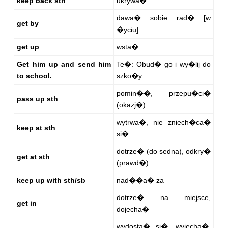
keep back sth
ukrywa�
dawa� sobie rad� [w
get by
�yciu]
get up
wsta�
Get him up and send him
Te�: Obud� go i wy�lij do
to school.
szko�y.
pomin��, przepu�ci�
pass up sth
(okazj�)
wytrwa�, nie zniech�ca�
keep at sth
si�
dotrze� (do sedna), odkry�
get at sth
(prawd�)
keep up with sth/sb
nad��a� za
dotrze� na miejsce,
get in
dojecha�
wydosta� si�, wyjecha�,