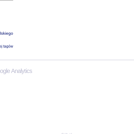
lskiego
ej tagów
gle Analytics