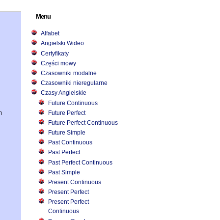
Menu
Alfabet
Angielski Wideo
Certyfikaty
Części mowy
Czasowniki modalne
Czasowniki nieregularne
Czasy Angielskie
Future Continuous
Future Perfect
m
Future Perfect Continuous
Future Simple
Past Continuous
Past Perfect
Past Perfect Continuous
Past Simple
Present Continuous
Present Perfect
Present Perfect
Continuous