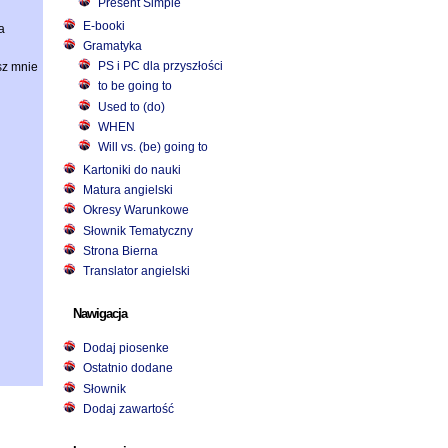
Present Simple
E-booki
a
Gramatyka
PS i PC dla przyszłości
sz mnie
to be going to
Used to (do)
WHEN
Will vs. (be) going to
Kartoniki do nauki
Matura angielski
Okresy Warunkowe
Słownik Tematyczny
Strona Bierna
Translator angielski
Nawigacja
Dodaj piosenke
Ostatnio dodane
Słownik
Dodaj zawartość