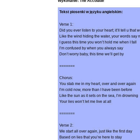
Wykonanie: The Accolade
Tekst piosenki w języku angielskim:
Verse 1:
Did you ever listen to your heart; it’ll tell u that 
Like the wind hiding the water, your words say n
I guess this time you won’t hold me when I fall
I’m confused by when you always say
Don’t worry baby, this time we’ll get by
=======
Chorus:
You stab me in my heart, over and over again
I’m cold now, more than I have been before
Like the sun as it sets on the sea, I’m drowning
Your lies won’t let me live at all
=======
Verse 2:
We start all over again, just like the first day
Based on lies that you’re here to stay