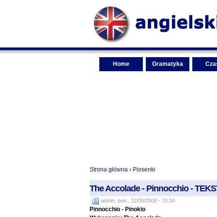
Home
Gramatyka
Cza
Strona główna
›
Piosenki
The Accolade - Pinnocchio - T
admin, pon., 12/08/2008 - 19:34
Pinnocchio - Pinokio