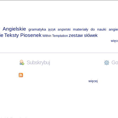
 Angielskie
gramatyka
materiały do nauki angie
język angielski
ie
Teksty Piosenek
zestaw słówek
Within Temptation
więc
Subskrybuj
Goo
więcej