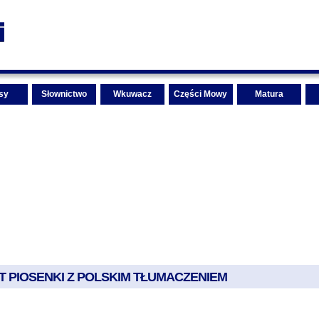
sy
Słownictwo
Wkuwacz
Części Mowy
Matura
EKST PIOSENKI Z POLSKIM TŁUMACZENIEM