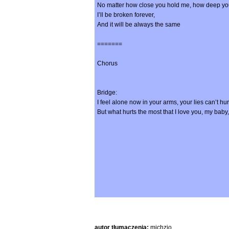
No matter how close you hold me, how deep you
I’ll be broken forever,
And it will be always the same
=======
Chorus
Bridge:
I feel alone now in your arms, your lies can’t h
But what hurts the most that I love you, my bab
autor tłumaczenia:
michzio