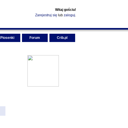
Witaj gościu!
Zarejestruj się
lub
zaloguj
.
Piosenki
Forum
Crib.pl