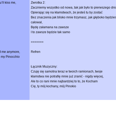
’ll kiss me,
Zwrotka 2:
Zaczniemy wszystko od nowa, tak jak było to pierwszego dni
Opierając się na kłamstwach, że jesteś tu by zostać
Bez znaczenia jak blisko mnie trzymasz, jak głęboko będzie
całował,
Będę załamana na zawsze
I to zawsze będzie tak samo
=======
urt me anymore,
Refren
y, my Pinocchio
Łącznik Muzyczny:
Czuję się samotna teraz w twoich ramionach, twoje
kłamstwa nie potrafię mnie już zranić - nigdy więcej,
Ale to co rani mnie najbardziej to to, że Kocham
Cię, ty mój kochany, mój Pinokio