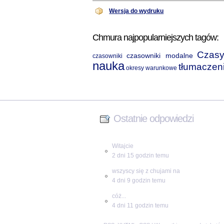
Wersja do wydruku
Chmura najpopularniejszych tagów:
Czasy
czasowniki modalne
czasowniki
nauka
tłumaczen
okresy warunkowe
Ostatnie odpowiedzi
Witajcie
2 dni 15 godzin temu
wszyscy się z chujami na
4 dni 9 godzin temu
cóż...
4 dni 11 godzin temu