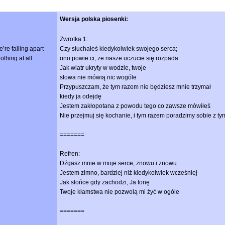
Wersja polska piosenki:
Zwrotka 1:
we’re falling apart
Czy słuchałeś kiedykolwiek swojego serca;
othing at all
ono powie ci, że nasze uczucie się rozpada
Jak wiatr ukryty w wodzie, twoje
słowa nie mówią nic wogóle
Przypuszczam, że tym razem nie będziesz mnie trzymał
kiedy ja odejdę
Jestem zakłopotana z powodu tego co zawsze mówiłeś
Nie przejmuj się kochanie, i tym razem poradzimy sobie z ty
=======
Refren:
Dźgasz mnie w moje serce, znowu i znowu
Jestem zimno, bardziej niż kiedykolwiek wcześniej
Jak słońce gdy zachodzi, Ja tonę
Twoje kłamstwa nie pozwolą mi żyć w ogóle
=======