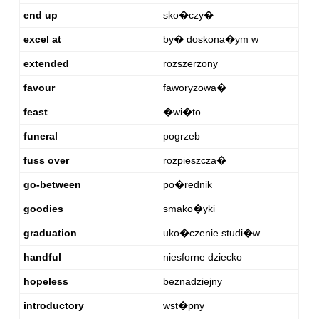
end up
sko�czy�
excel at
by� doskona�ym w
extended
rozszerzony
favour
faworyzowa�
feast
�wi�to
funeral
pogrzeb
fuss over
rozpieszcza�
go-between
po�rednik
goodies
smako�yki
graduation
uko�czenie studi�w
handful
niesforne dziecko
hopeless
beznadziejny
introductory
wst�pny