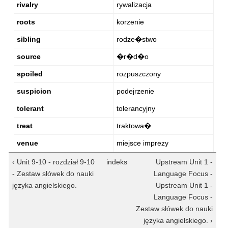
rivalry
rywalizacja
roots
korzenie
sibling
rodze�stwo
source
�r�d�o
spoiled
rozpuszczony
suspicion
podejrzenie
tolerant
tolerancyjny
treat
traktowa�
venue
miejsce imprezy
‹ Unit 9-10 - rozdział 9-10
indeks
Upstream Unit 1 -
- Zestaw słówek do nauki
Language Focus -
języka angielskiego.
Upstream Unit 1 -
Language Focus -
Zestaw słówek do nauki
języka angielskiego. ›