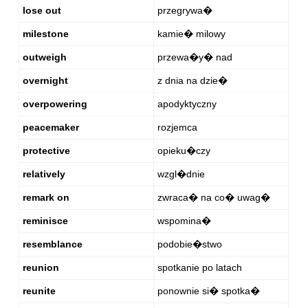
lose out
przegrywa�
milestone
kamie� milowy
outweigh
przewa�y� nad
overnight
z dnia na dzie�
overpowering
apodyktyczny
peacemaker
rozjemca
protective
opieku�czy
relatively
wzgl�dnie
remark on
zwraca� na co� uwag�
reminisce
wspomina�
resemblance
podobie�stwo
reunion
spotkanie po latach
reunite
ponownie si� spotka�