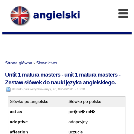
Strona główna
›
Słownictwo
Untit 1 matura masters - unit 1 matura masters -
Zestaw słówek do nauki języka angielskiego.
default (niezweryfikowany), śr., 09/28/2011 - 18:30
Słówko po angielsku:
Słówko po polsku:
act as
pe�ni� rol�
adoptive
adopcyjny
affection
uczucie