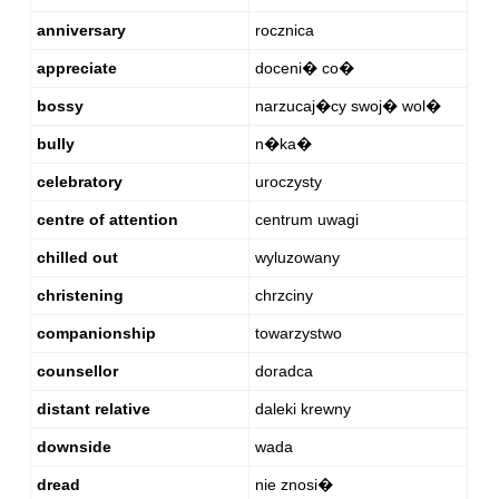
anniversary
rocznica
appreciate
doceni� co�
bossy
narzucaj�cy swoj� wol�
bully
n�ka�
celebratory
uroczysty
centre of attention
centrum uwagi
chilled out
wyluzowany
christening
chrzciny
companionship
towarzystwo
counsellor
doradca
distant relative
daleki krewny
downside
wada
dread
nie znosi�