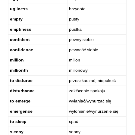
ugliness
brzydota
empty
pusty
emptiness
pustka
confident
pewny siebie
confidence
pewność siebie
million
milion
millionth
milionowy
to disturbe
przeszkadzać, niepokoić
disturbance
zakłócenie spokoju
to emerge
wyłaniać/wynurzać się
emergence
wyłonienie/wynurzenie się
to sleep
spać
sleepy
senny