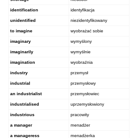
identification
identyfikacja
unidentified
niezidentyfikowany
to imagine
wyobrażać sobie
imaginary
wymyślony
imaginarily
wymyślnie
imagination
wyobraźnia
industry
przemysł
industrial
przemysłowy
an industrialist
przemysłowiec
industrialised
uprzemysłowiony
industrious
pracowity
a manager
menadżer
a manageress
menadżerka