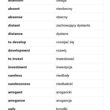
attention
uwaga
absent
nieobecny
absence
obecny
distant
zachowujący dystants
distance
dystans
to develop
rozwijać się
development
rozwój
to invest
inwestować
investment
inwestycja
careless
niedbały
carelessness
niedbałość
arrogant
arogancki
arrogance
arogancja
ugly
brzydki