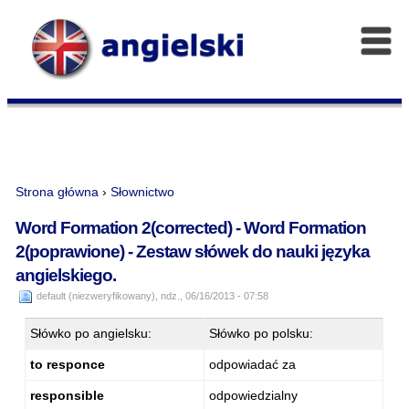
Strona główna
›
Słownictwo
Word Formation 2(corrected) - Word Formation
2(poprawione) - Zestaw słówek do nauki języka
angielskiego.
default (niezweryfikowany), ndz., 06/16/2013 - 07:58
Słówko po angielsku:
Słówko po polsku:
to responce
odpowiadać za
responsible
odpowiedzialny