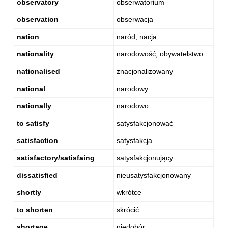
observatory
obserwatorium
observation
obserwacja
nation
naród, nacja
nationality
narodowość, obywatelstwo
nationalised
znacjonalizowany
national
narodowy
nationally
narodowo
to satisfy
satysfakcjonować
satisfaction
satysfakcja
satisfactory/satisfaing
satysfakcjonujący
dissatisfied
nieusatysfakcjonowany
shortly
wkrótce
to shorten
skrócić
shortage
niedobór