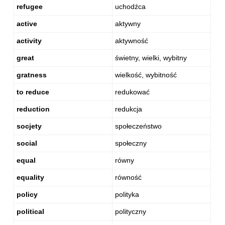
refugee
uchodźca
active
aktywny
activity
aktywność
great
świetny, wielki, wybitny
gratness
wielkość, wybitność
to reduce
redukować
reduction
redukcja
socjety
społeczeństwo
social
społeczny
equal
równy
equality
równość
policy
polityka
political
polityczny