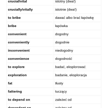
crucial/vital
istotny (dwa!)
crucially/vitally
istotnie (dwa!)
to bribe
dawać albo brać łapówkę
bribe
łapówka
convenient
dogodny
conveniently
dogodnie
inconvenient
niedogodny
convenience
dogodność
to explore
badać, eksplorować
exploration
badanie, eksploracja
fat
tłusty
fattering
tuczący
to depend on
zależeć od
dependent on
zależny od