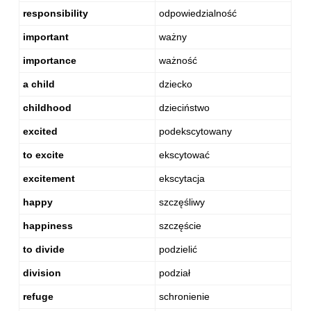
responsibility
odpowiedzialność
important
ważny
importance
ważność
a child
dziecko
childhood
dzieciństwo
excited
podekscytowany
to excite
ekscytować
excitement
ekscytacja
happy
szczęśliwy
happiness
szczęście
to divide
podzielić
division
podział
refuge
schronienie