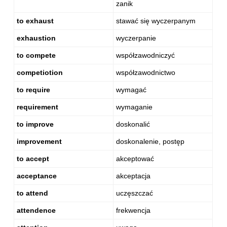
zanik
to exhaust
stawać się wyczerpanym
exhaustion
wyczerpanie
to compete
współzawodniczyć
competiotion
współzawodnictwo
to require
wymagać
requirement
wymaganie
to improve
doskonalić
improvement
doskonalenie, postęp
to accept
akceptować
acceptance
akceptacja
to attend
uczęszczać
attendence
frekwencja