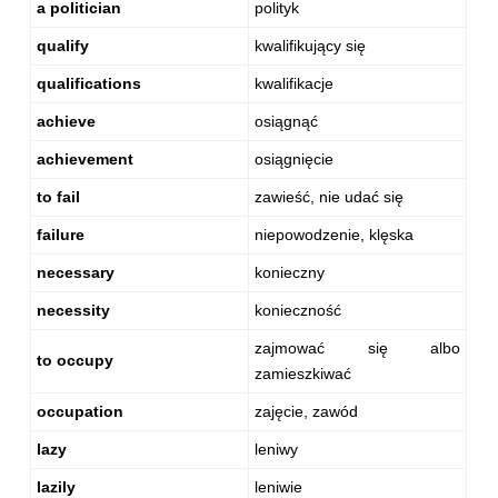
a politician
polityk
qualify
kwalifikujący się
qualifications
kwalifikacje
achieve
osiągnąć
achievement
osiągnięcie
to fail
zawieść, nie udać się
failure
niepowodzenie, klęska
necessary
konieczny
necessity
konieczność
zajmować się albo
to occupy
zamieszkiwać
occupation
zajęcie, zawód
lazy
leniwy
lazily
leniwie