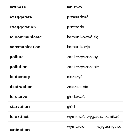
laziness
lenistwo
exaggerate
przesadzać
exaggeration
przesada
to communicate
komunikować się
communication
komunikacja
pollute
zanieczyszczony
pollution
zanieczyszczenie
to destroy
niszczyć
destruction
zniszczenie
to starve
głodować
starvation
głód
to extinct
wymierać, wygasać, zanikać
wymarcie, wygaśnięcie,
extinction