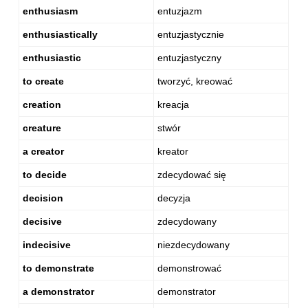
enthusiasm
entuzjazm
enthusiastically
entuzjastycznie
enthusiastic
entuzjastyczny
to create
tworzyć, kreować
creation
kreacja
creature
stwór
a creator
kreator
to decide
zdecydować się
decision
decyzja
decisive
zdecydowany
indecisive
niezdecydowany
to demonstrate
demonstrować
a demonstrator
demonstrator