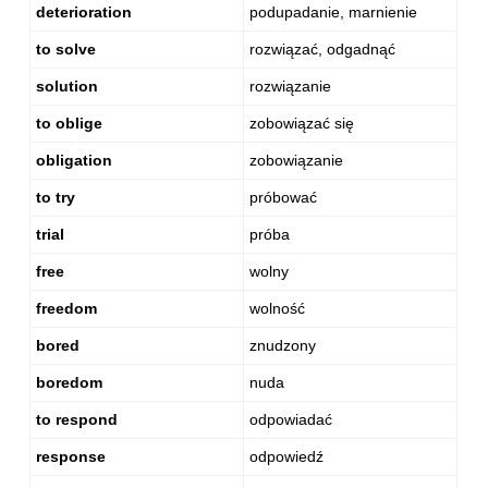
deterioration
podupadanie, marnienie
to solve
rozwiązać, odgadnąć
solution
rozwiązanie
to oblige
zobowiązać się
obligation
zobowiązanie
to try
próbować
trial
próba
free
wolny
freedom
wolność
bored
znudzony
boredom
nuda
to respond
odpowiadać
response
odpowiedź