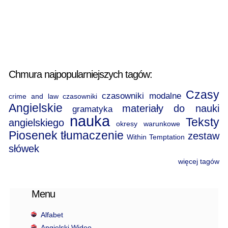
Chmura najpopularniejszych tagów:
Czasy
czasowniki modalne
crime and law
czasowniki
Angielskie
materiały do nauki
gramatyka
nauka
Teksty
angielskiego
okresy warunkowe
Piosenek
tłumaczenie
zestaw
Within Temptation
słówek
więcej tagów
Menu
Alfabet
Angielski Wideo