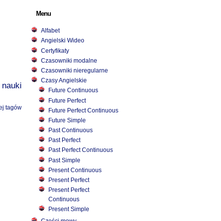
Menu
Alfabet
Angielski Wideo
Certyfikaty
Czasowniki modalne
Czasowniki nieregularne
Czasy Angielskie
 nauki
Future Continuous
Future Perfect
ej tagów
Future Perfect Continuous
Future Simple
Past Continuous
Past Perfect
Past Perfect Continuous
Past Simple
Present Continuous
Present Perfect
Present Perfect
Continuous
Present Simple
Części mowy