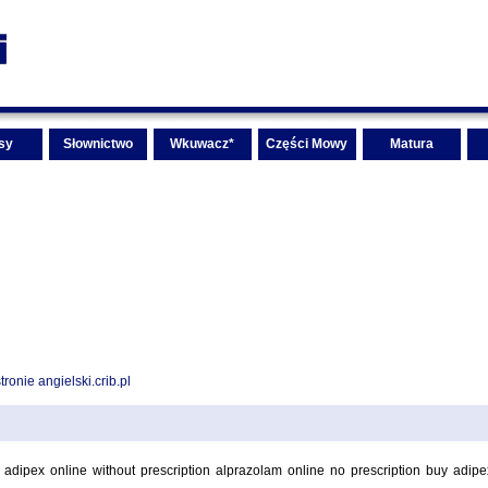
sy
Słownictwo
Wkuwacz*
Części Mowy
Matura
ronie angielski.crib.pl
r adipex online without prescription alprazolam online no prescription buy adipe