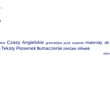
 ›
ć
l
Czasy Angielskie
materiały do
alne
gramatyka
język angielski
Teksty Piosenek
tłumaczenie
zestaw słówek
e
więc