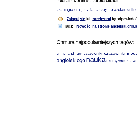
order alprazolam without prescription
‹ kamagra oral jelly france
buy alprazolam online
Zaloguj się
lub
zarejestruj
by odpowiada
Tags:
Nowości na stronie angielski.crib.p
Chmura najpopularniejszych tagów:
czasowniki mod
crime and law
czasowniki
nauka
angielskiego
okresy warunkow