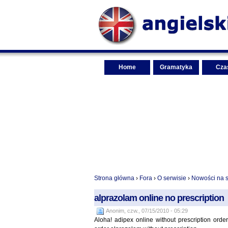
Home
Gramatyka
Cza
Strona główna
›
Fora
›
O serwisie
›
Nowości na st
alprazolam online no prescription
Anonim, czw., 07/15/2010 - 05:29
Aloha! adipex online without prescription orde