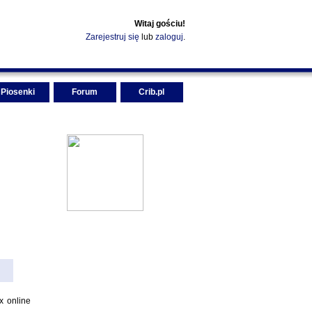
Witaj gościu!
Zarejestruj się
lub
zaloguj
.
Piosenki
Forum
Crib.pl
x online