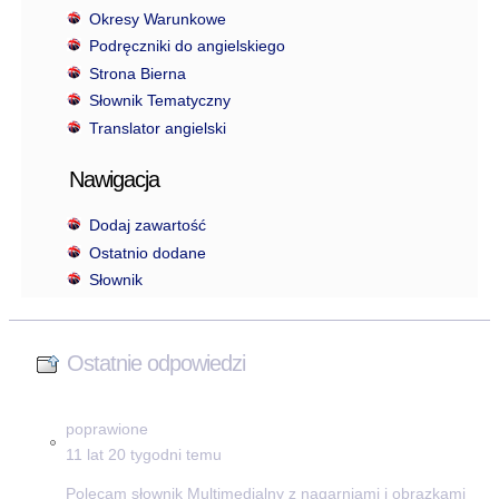
Okresy Warunkowe
Podręczniki do angielskiego
Strona Bierna
Słownik Tematyczny
Translator angielski
Nawigacja
Dodaj zawartość
Ostatnio dodane
Słownik
Ostatnie odpowiedzi
poprawione
11 lat 20 tygodni temu
Polecam słownik Multimedialny z nagarniami i obrazkami