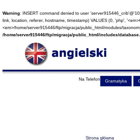
Warning
: INSERT command denied to user 'server915446_crib'@'10.1
link, location, referer, hostname, timestamp) VALUES (0, 'php', '<em
<em>/home/server915446/ftp/migracja/public_html/modules/taxonomy/tax
/home/server915446/ftp/migracja/public_html/includes/database.
Na Telefon
Gramatyka
Strona główna