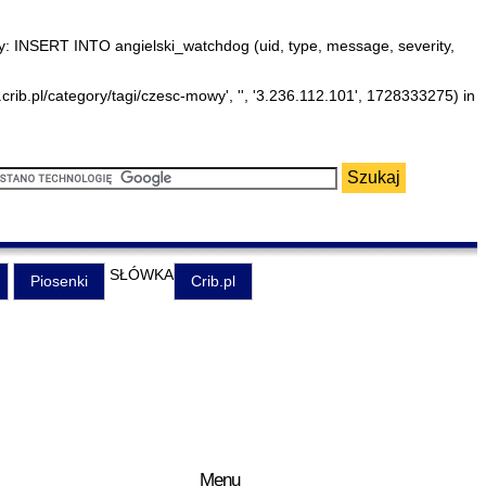
: INSERT INTO angielski_watchdog (uid, type, message, severity,
ib.pl/category/tagi/czesc-mowy', '', '3.236.112.101', 1728333275) in
SŁÓWKA
Piosenki
Crib.pl
Menu