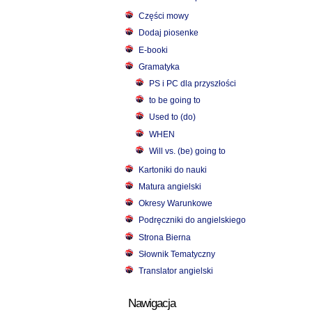
Części mowy
Dodaj piosenke
E-booki
Gramatyka
PS i PC dla przyszłości
to be going to
Used to (do)
WHEN
Will vs. (be) going to
Kartoniki do nauki
Matura angielski
Okresy Warunkowe
Podręczniki do angielskiego
Strona Bierna
Słownik Tematyczny
Translator angielski
Nawigacja