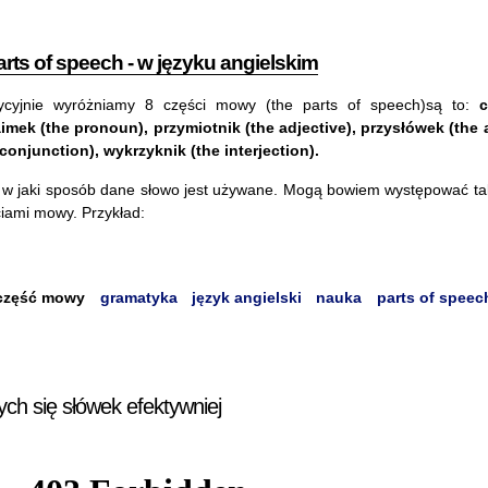
rts of speech - w języku angielskim
dycyjnie wyróżniamy 8 części mowy (the parts of speech)są to:
c
imek (the pronoun), przymiotnik (the adjective), przysłówek (the 
conjunction), wykrzyknik (the interjection).
 w jaki sposób dane słowo jest używane. Mogą bowiem występować t
iami mowy. Przykład:
część mowy
gramatyka
język angielski
nauka
parts of speec
ych się słówek efektywniej