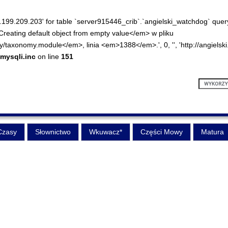
99.209.203' for table `server915446_crib`.`angielski_watchdog` query
>Creating default object from empty value</em> w pliku
onomy.module</em>, linia <em>1388</em>.', 0, '', 'http://angielski.cr
mysqli.inc
on line
151
Czasy
Słownictwo
Wkuwacz*
Części Mowy
Matura