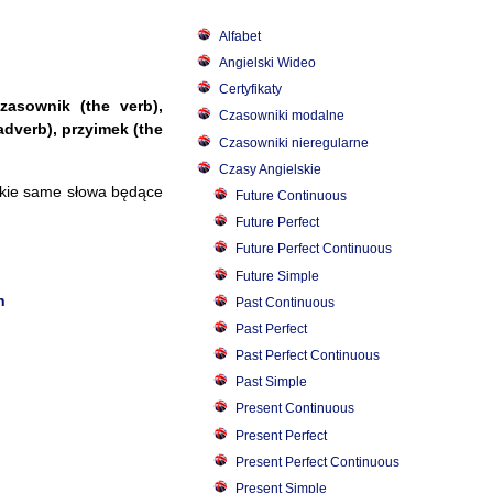
Alfabet
Angielski Wideo
Certyfikaty
zasownik (the verb),
Czasowniki modalne
adverb), przyimek (the
Czasowniki nieregularne
Czasy Angielskie
akie same słowa będące
Future Continuous
Future Perfect
Future Perfect Continuous
Future Simple
h
Past Continuous
Past Perfect
Past Perfect Continuous
Past Simple
Present Continuous
Present Perfect
Present Perfect Continuous
Present Simple