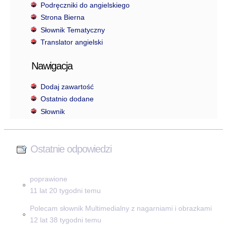
Podręczniki do angielskiego
Strona Bierna
Słownik Tematyczny
Translator angielski
Nawigacja
Dodaj zawartość
Ostatnio dodane
Słownik
Ostatnie odpowiedzi
poprawione
11 lat 20 tygodni temu
Polecam słownik Multimedialny z nagarniami i obrazkami
12 lat 38 tygodni temu