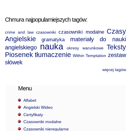
Chmura najpopularniejszych tagów:
Czasy
czasowniki modalne
crime and law
czasowniki
Angielskie
materiały do nauki
gramatyka
nauka
Teksty
angielskiego
okresy warunkowe
Piosenek
tłumaczenie
zestaw
Within Temptation
słówek
więcej tagów
Menu
Alfabet
Angielski Wideo
Certyfikaty
Czasowniki modalne
Czasowniki nieregularne