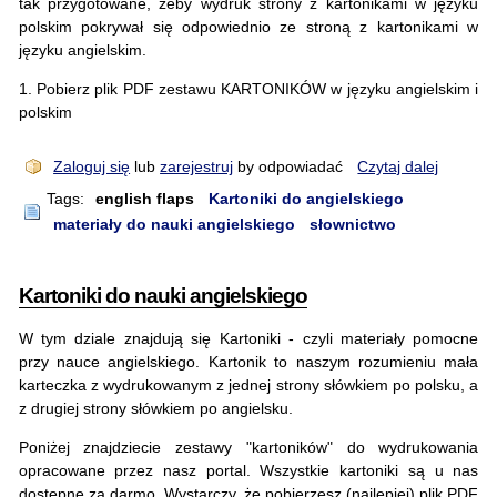
tak przygotowane, żeby wydruk strony z kartonikami w języku
polskim pokrywał się odpowiednio ze stroną z kartonikami w
języku angielskim.
1. Pobierz plik PDF zestawu KARTONIKÓW w języku angielskim i
polskim
Zaloguj się
lub
zarejestruj
by odpowiadać
Czytaj dalej
Tags:
english flaps
Kartoniki do angielskiego
materiały do nauki angielskiego
słownictwo
Kartoniki do nauki angielskiego
W tym dziale znajdują się Kartoniki - czyli materiały pomocne
przy nauce angielskiego. Kartonik to naszym rozumieniu mała
karteczka z wydrukowanym z jednej strony słówkiem po polsku, a
z drugiej strony słówkiem po angielsku.
Poniżej znajdziecie zestawy "kartoników" do wydrukowania
opracowane przez nasz portal. Wszystkie kartoniki są u nas
dostępne za darmo. Wystarczy, że pobierzesz (najlepiej) plik PDF