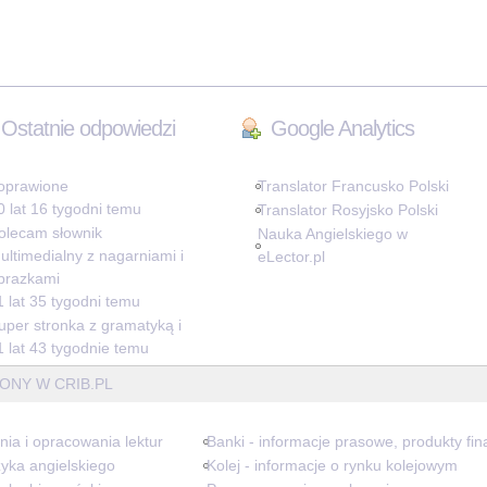
Ostatnie odpowiedzi
Google Analytics
oprawione
Translator Francusko Polski
0 lat 16 tygodni temu
Translator Rosyjsko Polski
olecam słownik
Nauka Angielskiego w
ultimedialny z nagarniami i
eLector.pl
brazkami
1 lat 35 tygodni temu
uper stronka z gramatyką i
1 lat 43 tygodnie temu
ONY W CRIB.PL
nia i opracowania lektur
Banki - informacje prasowe, produkty fi
yka angielskiego
Kolej - informacje o rynku kolejowym