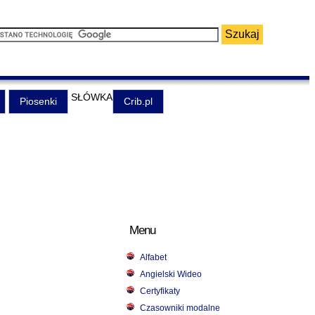
SŁÓWKA
Piosenki
Crib.pl
Menu
Alfabet
Angielski Wideo
Certyfikaty
Czasowniki modalne