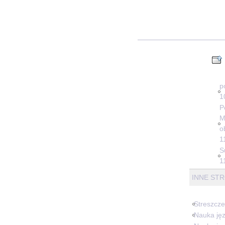
p
1
P
M
o
1
S
1
INNE STR
Streszcze
Nauka jęz