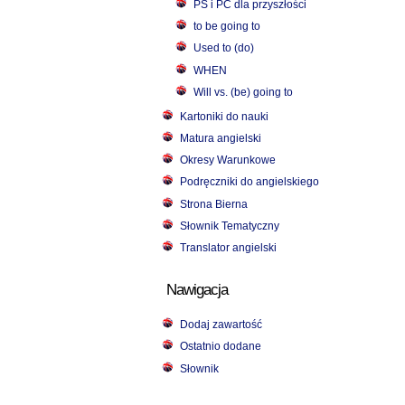
PS i PC dla przyszłości
to be going to
Used to (do)
WHEN
Will vs. (be) going to
Kartoniki do nauki
Matura angielski
Okresy Warunkowe
Podręczniki do angielskiego
Strona Bierna
Słownik Tematyczny
Translator angielski
Nawigacja
Dodaj zawartość
Ostatnio dodane
Słownik