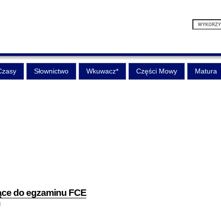
Czasy
Słownictwo
Wkuwacz*
Części Mowy
Matura
jące do egzaminu FCE
4