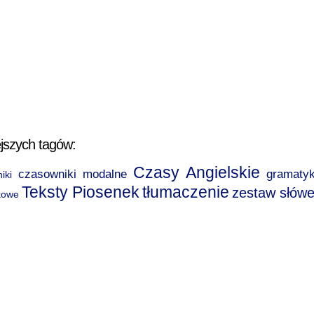
jszych tagów:
Czasy Angielskie
czasowniki modalne
gramaty
iki
Teksty Piosenek
tłumaczenie
zestaw słów
kowe