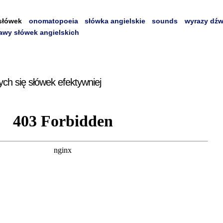
słówek
onomatopoeia
słówka angielskie
sounds
wyrazy dź
awy słówek angielskich
ych się słówek efektywniej