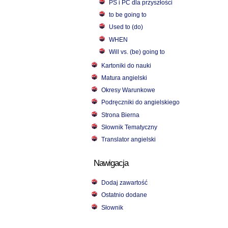
PS i PC dla przyszłości
to be going to
Used to (do)
WHEN
Will vs. (be) going to
Kartoniki do nauki
Matura angielski
Okresy Warunkowe
Podręczniki do angielskiego
Strona Bierna
Słownik Tematyczny
Translator angielski
Nawigacja
Dodaj zawartość
Ostatnio dodane
Słownik