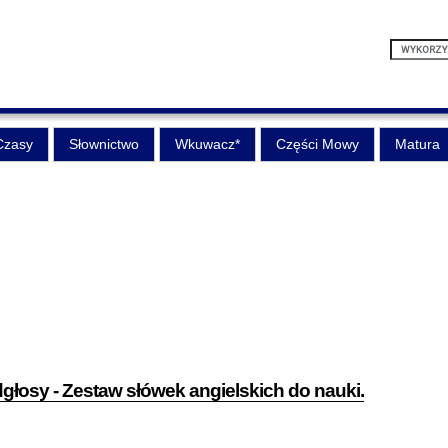
Czasy
Słownictwo
Wkuwacz*
Części Mowy
Matura
dgłosy - Zestaw słówek angielskich do nauki.