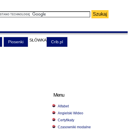
SŁÓWKA
Piosenki
Crib.pl
Menu
Alfabet
Angielski Wideo
Certyfikaty
Czasowniki modalne