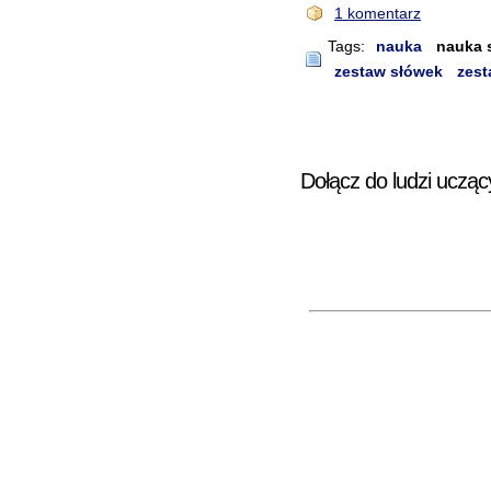
1 komentarz
Tags:
nauka
nauka 
zestaw słówek
zest
Dołącz do ludzi ucząc