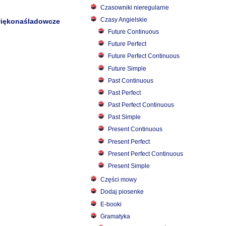
Czasowniki nieregularne
Czasy Angielskie
więkonaśladowcze
Future Continuous
Future Perfect
Future Perfect Continuous
Future Simple
Past Continuous
Past Perfect
Past Perfect Continuous
Past Simple
Present Continuous
Present Perfect
Present Perfect Continuous
Present Simple
Części mowy
Dodaj piosenke
E-booki
Gramatyka