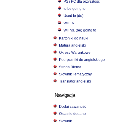
PS i PC dla przyszłości
to be going to
Used to (do)
WHEN
Will vs. (be) going to
Kartoniki do nauki
Matura angielski
Okresy Warunkowe
Podręczniki do angielskiego
Strona Bierna
Słownik Tematyczny
Translator angielski
Nawigacja
Dodaj zawartość
Ostatnio dodane
Słownik