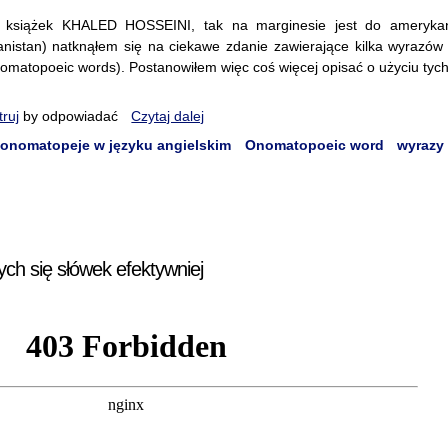
z książek KHALED HOSSEINI, tak na marginesie jest do amerykań
nistan) natknąłem się na ciekawe zdanie zawierające kilka wyrazó
omatopoeic words). Postanowiłem więc coś więcej opisać o użyciu tych
truj
by odpowiadać
Czytaj dalej
onomatopeje w języku angielskim
Onomatopoeic word
wyrazy
ych się słówek efektywniej