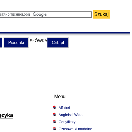
SŁÓWKA
Piosenki
Crib.pl
Menu
Alfabet
ęzyka
Angielski Wideo
Certyfikaty
Czasowniki modalne