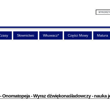
Czasy
Słownictwo
Wkuwacz*
Części Mowy
Matura
 Onomatopeja - Wyraz dźwiękonaśladowczy - nauka j