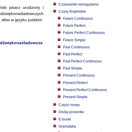
Czasowniki nieregularne
ski pisarz urodzony i
Czasy Angielskie
w dźwiękonaśladowczych
Future Continuous
 słów w języku polskim.
Future Perfect
Future Perfect Continuous
Future Simple
 dźwiękonaśladowcze
Past Continuous
Past Perfect
Past Perfect Continuous
Past Simple
Present Continuous
Present Perfect
Present Perfect Continuous
Present Simple
Części mowy
Dodaj piosenke
E-booki
Gramatyka