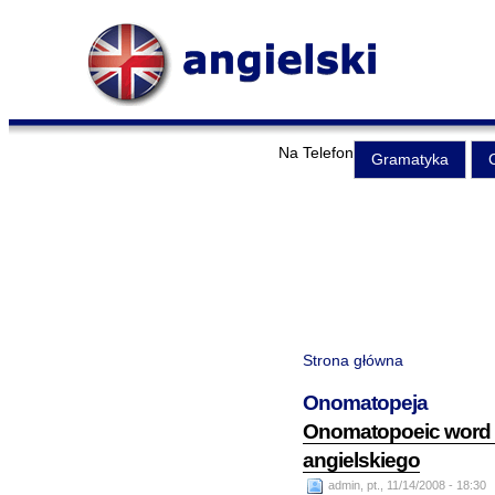
Na Telefon
Gramatyka
Strona główna
Onomatopeja
Onomatopoeic word -
angielskiego
admin, pt., 11/14/2008 - 18:30