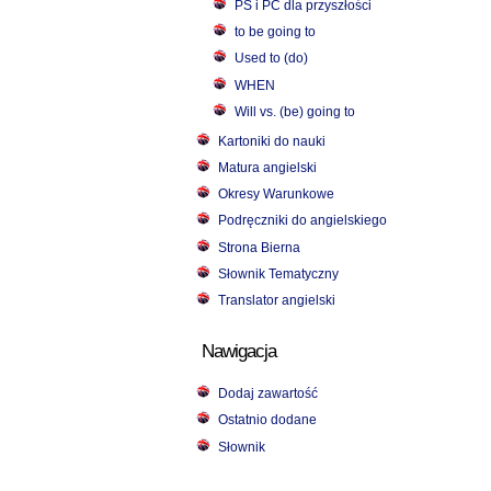
PS i PC dla przyszłości
to be going to
Used to (do)
WHEN
Will vs. (be) going to
Kartoniki do nauki
Matura angielski
Okresy Warunkowe
Podręczniki do angielskiego
Strona Bierna
Słownik Tematyczny
Translator angielski
Nawigacja
Dodaj zawartość
Ostatnio dodane
Słownik