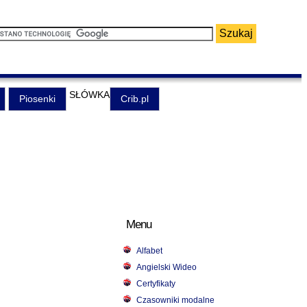
SŁÓWKA
Piosenki
Crib.pl
Menu
Alfabet
Angielski Wideo
Certyfikaty
Czasowniki modalne