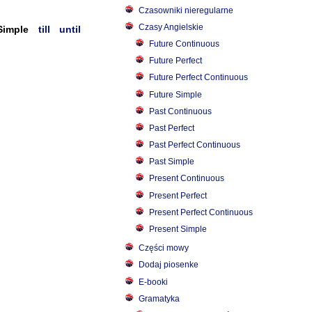
Czasowniki nieregularne
Czasy Angielskie
Simple
till
until
Future Continuous
Future Perfect
Future Perfect Continuous
Future Simple
Past Continuous
Past Perfect
Past Perfect Continuous
Past Simple
Present Continuous
Present Perfect
Present Perfect Continuous
Present Simple
Części mowy
Dodaj piosenke
E-booki
Gramatyka