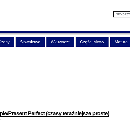
Czasy
Słownictwo
Wkuwacz*
Części Mowy
Matura
e/Present Perfect (czasy teraźniejsze proste)
7