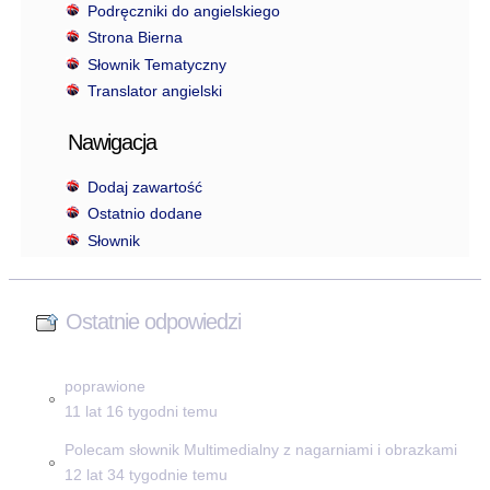
Podręczniki do angielskiego
Strona Bierna
Słownik Tematyczny
Translator angielski
Nawigacja
Dodaj zawartość
Ostatnio dodane
Słownik
Ostatnie odpowiedzi
poprawione
11 lat 16 tygodni temu
Polecam słownik Multimedialny z nagarniami i obrazkami
12 lat 34 tygodnie temu