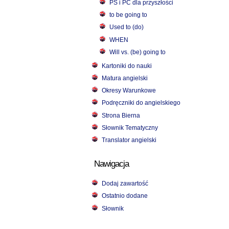
PS i PC dla przyszłości
to be going to
Used to (do)
WHEN
Will vs. (be) going to
Kartoniki do nauki
Matura angielski
Okresy Warunkowe
Podręczniki do angielskiego
Strona Bierna
Słownik Tematyczny
Translator angielski
Nawigacja
Dodaj zawartość
Ostatnio dodane
Słownik