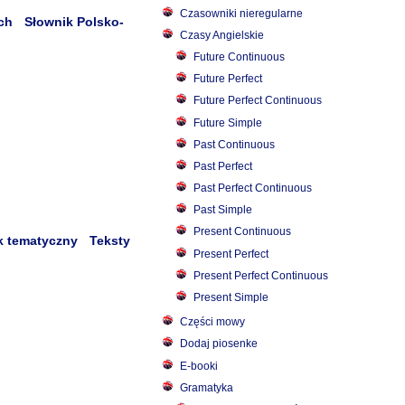
Czasowniki nieregularne
ch
Słownik Polsko-
Czasy Angielskie
Future Continuous
Future Perfect
Future Perfect Continuous
Future Simple
Past Continuous
Past Perfect
Past Perfect Continuous
Past Simple
Present Continuous
k tematyczny
Teksty
Present Perfect
Present Perfect Continuous
Present Simple
Części mowy
Dodaj piosenke
E-booki
Gramatyka