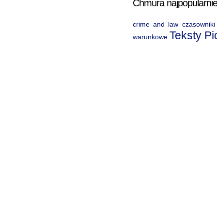
Chmura najpopularnie
crime and law
czasowniki
Teksty P
warunkowe