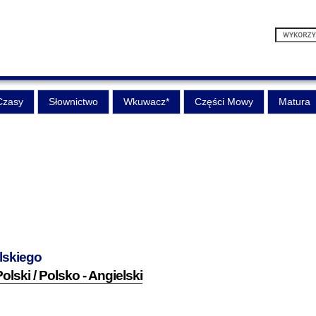
Czasy
Słownictwo
Wkuwacz*
Części Mowy
Matura
lskiego
olski / Polsko - Angielski