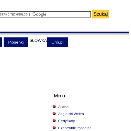
SŁÓWKA
Piosenki
Crib.pl
Menu
Alfabet
Angielski Wideo
Certyfikaty
Czasowniki modalne